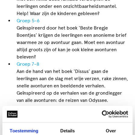
leerlingen onder een onzichtbaarheidsmantel.
Help! Waar zijn de kinderen gebleven?
Groep 5-6
Geïnspireerd door het boek ‘Beste Bregje
Boentjes’ krijgen de leerlingen een anonieme brief
waarmee ze op avontuur gaan. Moet een avontuur
altijd groots zijn of kan je ook kleine avonturen
beleven?
Groep 7-8
Aan de hand van het boek ‘Dissus’ gaan de
leerlingen aan de slag met vrije verzen, rake zinnen,
snelle avonturen en beeldende verhalen.
Geïnspireerd op de verhalen van de grondlegger
van alle avonturen: de reizen van Odyssee.
Om het toepassen van het lesmateriaal wat makkelijker
te maken, hebben we per opdracht een handige
PowerPoint voor je gemaakt.
Toestemming
Details
Over