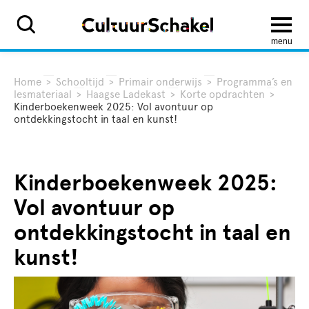
menu
Home
>
Schooltijd
>
Primair onderwijs
>
Programma’s en
lesmateriaal
>
Haagse Ladekast
>
Korte opdrachten
>
Kinderboekenweek 2025: Vol avontuur op
ontdekkingstocht in taal en kunst!
Kinderboekenweek 2025:
Vol avontuur op
ontdekkingstocht in taal en
kunst!