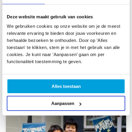
Expert in de klas
Deze website maakt gebruik van cookies
Heb je behoefte aan extra ondersteuning? Onze
kunstvakdocenten denken graag met je mee. Gratis en
We gebruiken cookies op onze website om je de meest
op maat.
Lees meer over een Expert in de klas
relevante ervaring te bieden door jouw voorkeuren en
herhaalde bezoeken te onthouden. Door op ‘Alles
Passende activiteiten tijdens de
toestaan' te klikken, stem je in met het gebruik van alle
Kinderboekweek
cookies. Je kunt naar ‘Aanpassen’ gaan om per
functionaliteit toestemming te geven.
Wist je dat het mogelijk is om de korte opdrachten aan
te vullen met ons gerelateerd aanbod of los in te zetten
tijdens jouw les? Een Doe-activiteit of Kunstenaar in de
klas is hier uitermate geschikt voor.
Alles toestaan
Aanpassen