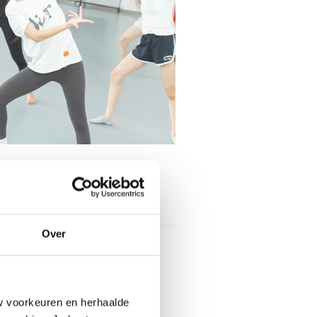
Toon contactinformatie
Over
ieder
 Dance
Haag
w voorkeuren en herhaalde