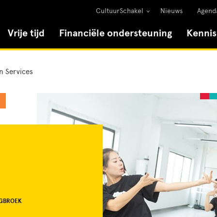
CultuurSchakel
Nieuws
Agend
Vrije tijd
Financiële ondersteuning
Kenni
n Services
EGBROEK