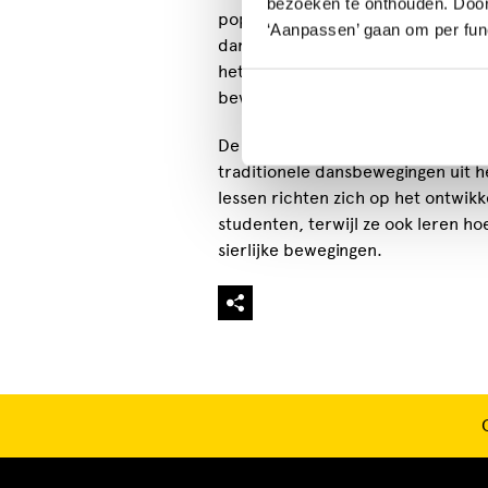
bezoeken te onthouden. Door o
popmuziek en dans, met een scala 
‘Aanpassen’ gaan om per func
dans. Studenten leren de populai
het beheersen van het ingewikkeld
bewegingen die deze dansstijl defi
De buikdanslessen bij A.S. Dance 
traditionele dansbewegingen uit
lessen richten zich op het ontwikke
studenten, terwijl ze ook leren ho
sierlijke bewegingen.