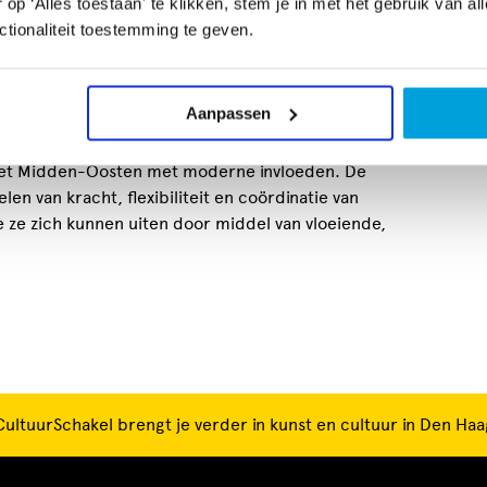
p ‘Alles toestaan' te klikken, stem je in met het gebruik van al
aan stijlen zoals hiphop, urban en hedendaagse
Ooie
tionaliteit toestemming te geven.
re k-pop-choreografieën, evenals technieken voor
e voetenwerk, lichaamsisolaties en scherpe
niëren.
Aanpassen
zijn even boeiend en bevatten een mix van
 het Midden-Oosten met moderne invloeden. De
len van kracht, flexibiliteit en coördinatie van
e ze zich kunnen uiten door middel van vloeiende,
CultuurSchakel brengt je verder in kunst en cultuur in Den Haa