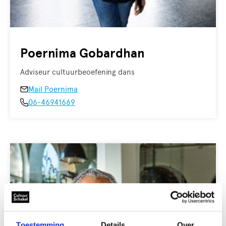
Poernima Gobardhan
Adviseur cultuurbeoefening dans
Mail Poernima
06-46941669
Toestemming
Details
Over