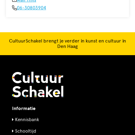
Mail Thijs
06-30803904
CultuurSchakel brengt je verder in kunst en cultuur in
Den Haag
Informatie
Kennisbank
Schooltijd