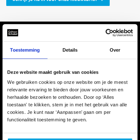
Agenda
Toestemming
Details
Over
Werk jij mee aan een sterk, divers en
inclusief levendig Haags kunstklimaat in
het cultuuronderwijs én in de vrije tijd?
Deze website maakt gebruik van cookies
Volg onze trainingen, workshops en
We gebruiken cookies op onze website om je de meest
bijeenkomsten voor scholen en culturele
relevante ervaring te bieden door jouw voorkeuren en
aanbieders. Samen bouwen we verder.
herhaalde bezoeken te onthouden. Door op ‘Alles
toestaan' te klikken, stem je in met het gebruik van alle
Get Kick-Started met Thijs Hazeleger
cookies. Je kunt naar ‘Aanpassen’ gaan om per
17
Voor inspiratie, advies en een vliegende
functionaliteit toestemming te geven.
augustus
start.