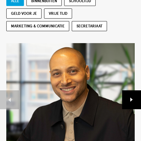
ALLE
BINNENBUITEN
SCHOOLTIJD
GELD VOOR JE
VRIJE TIJD
MARKETING & COMMUNICATIE
SECRETARIAAT