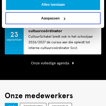
22
Filosoferen in de Kinderboekenweek
Alles toestaan
Voor leerkrachten van Haagse basisscholen
september
Aanpassen
Icc-cursus: word intern
cultuurcoördinator
23
CultuurSchakel biedt ook in het schooljaar
september
2026/2027 de cursus aan die opleidt tot
interne cultuurcoördinator (icc).
Onze volledige agenda
Onze medewerkers