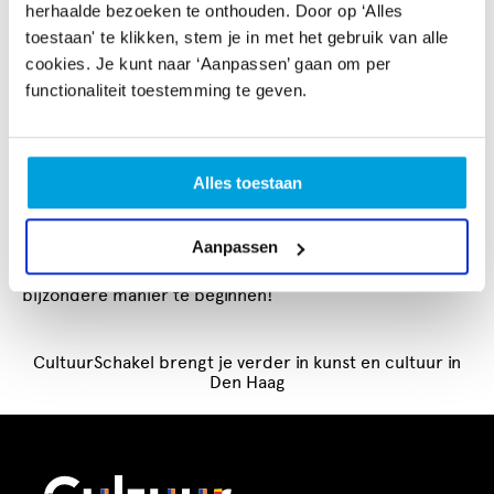
Op vrijdag 6 september is er vanaf 18:00 een Silent
herhaalde bezoeken te onthouden. Door op ‘Alles
Disco bij De Vaillant, gecombineerd met de mini-markt
toestaan' te klikken, stem je in met het gebruik van alle
‘Eerste Hulp Bij Podiumkunsten’. Hier kunnen bezoekers
cookies. Je kunt naar ‘Aanpassen’ gaan om per
terecht voor informatie over kunstsubsidies en meer,
functionaliteit toestemming te geven.
met advies van onder andere onze adviseur Liesbeth,
die klaarstaat om vragen te beantwoorden over
financiële ondersteuning voor kunstprojecten.
Alles toestaan
Kom naar het Spotlight Festival en laat je inspireren door
het rijke aanbod aan kunst en cultuur in Den Haag. Mis
Aanpassen
deze kans niet om het nieuwe culturele seizoen op een
bijzondere manier te beginnen!
CultuurSchakel brengt je verder in kunst en cultuur in
Den Haag