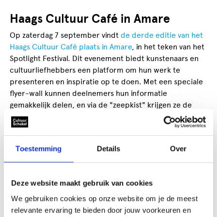
Haags Cultuur Café in Amare
Op zaterdag 7 september vindt
de derde editie van het
Haags Cultuur Café plaats in Amare
, in het teken van het
Spotlight Festival. Dit evenement biedt kunstenaars en
cultuurliefhebbers een platform om hun werk te
presenteren en inspiratie op te doen. Met een speciale
flyer-wall kunnen deelnemers hun informatie
gemakkelijk delen, en via de "zeepkist" krijgen ze de
kans om een voorproefje van maximaal vijf minuten te
geven van hun plannen voor het komende culturele
seizoen. Aanmelden voor een plek op de zeepkist kan
Toestemming
Details
Over
tot 26 augustus via
cultuurbeoefening@cultuurschakel.nl
.
Deze website maakt gebruik van cookies
Mini-markt 'Eerste Hulp bij
We gebruiken cookies op onze website om je de meest
Podiumkunsten" bij De Vaillant
relevante ervaring te bieden door jouw voorkeuren en