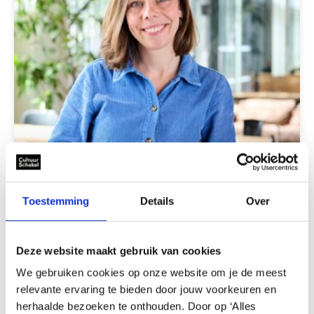
Toestemming
Details
Over
Isa Eekhout
Deze website maakt gebruik van cookies
Adviseur Buitenschoolse Cultuurbeoefening
We gebruiken cookies op onze website om je de meest
relevante ervaring te bieden door jouw voorkeuren en
Mail Isa Eekhout
herhaalde bezoeken te onthouden. Door op ‘Alles
06-24620483