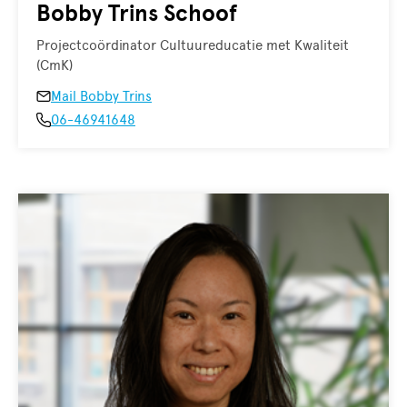
Bobby Trins Schoof
Projectcoördinator Cultuur­educatie met Kwaliteit
(CmK)
Mail Bobby Trins
06-46941648