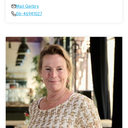
Mail Gerbry
06-46941027