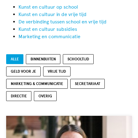
Kunst en cultuur op school
Kunst en cultuur in de vrije tijd
De verbinding tussen school en vrije tijd
Kunst en cultuur subsidies
Marketing en communicatie
ALLE
BINNENBUITEN
SCHOOLTIJD
GELD VOOR JE
VRIJE TIJD
MARKETING & COMMUNICATIE
SECRETARIAAT
DIRECTIE
OVERIG