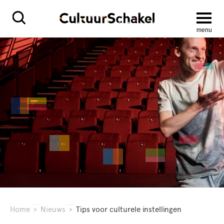
menu
Home
>
Nieuws
>
Tips voor culturele instellingen