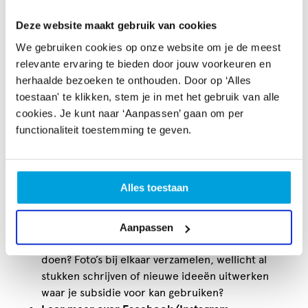
Deze website maakt gebruik van cookies
Doe onderzoek naar de verschillende
cultuurfondsen en subsidies
We gebruiken cookies op onze website om je de meest
Er zijn er ontzettend veel, maar welke is waarvoor?
relevante ervaring te bieden door jouw voorkeuren en
Nu is de tijd om dat goed uit te zoeken, je erin te
herhaalde bezoeken te onthouden. Door op ‘Alles
verdiepen en te kijken of jullie hiervoor in
toestaan' te klikken, stem je in met het gebruik van alle
aanmerkingen komen. CultuurSchakel heeft alvast
cookies. Je kunt naar ‘Aanpassen’ gaan om per
een
overzicht van fondsen
gemaakt die subsidie
functionaliteit toestemming te geven.
verstrekken aan culturele projecten. En vergreet
de
subsidie van CultuurSchakel
zelf niet!
Vraag subsidie aan
Alles toestaan
Het kost doorgaans heel veel tijd om een aanvraag
te doen (al is
Geld voor je kunst!
hierop een
uitzondering!). Tijd die je liever aan het creëren
Aanpassen
wilt besteden. Is er voorwerk dat je nu al kunt
doen? Foto’s bij elkaar verzamelen, wellicht al
stukken schrijven of nieuwe ideeën uitwerken
waar je subsidie voor kan gebruiken?