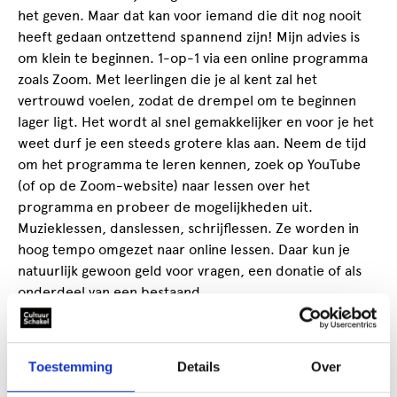
het geven. Maar dat kan voor iemand die dit nog nooit
heeft gedaan ontzettend spannend zijn! Mijn advies is
om klein te beginnen. 1-op-1 via een online programma
zoals Zoom. Met leerlingen die je al kent zal het
vertrouwd voelen, zodat de drempel om te beginnen
lager ligt. Het wordt al snel gemakkelijker en voor je het
weet durf je een steeds grotere klas aan. Neem de tijd
om het programma te leren kennen, zoek op YouTube
(of op de Zoom-website) naar lessen over het
programma en probeer de mogelijkheden uit.
Muzieklessen, danslessen, schrijflessen. Ze worden in
hoog tempo omgezet naar online lessen. Daar kun je
natuurlijk gewoon geld voor vragen, een donatie of als
onderdeel van een bestaand
strippenkaart/abonnement.
Tijd over? Een aantal suggesties van taken waar soms wat
Toestemming
Details
Over
minder tijd voor is, maar nu opgepakt kunnen worden
zodat je er later profijt van hebt: