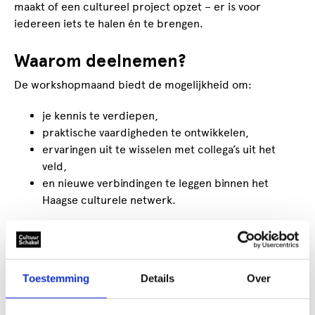
maakt of een cultureel project opzet – er is voor
iedereen iets te halen én te brengen.
Waarom deelnemen?
De workshopmaand biedt de mogelijkheid om:
je kennis te verdiepen,
praktische vaardigheden te ontwikkelen,
ervaringen uit te wisselen met collega’s uit het
veld,
en nieuwe verbindingen te leggen binnen het
Haagse culturele netwerk.
Elke sessie wordt verzorgd door ervaren professionals,
met oog voor de dagelijkse praktijk.
Programma – vijf workshops in juni
Toestemming
Details
Over
AI als marketingpartner