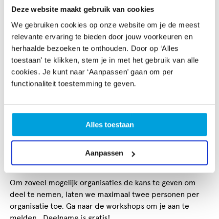
Donderdag 5 juni 2025, 19.00 – 21.30 uur
Deze website maakt gebruik van cookies
Hoe zet je kunstmatige intelligentie slim in om je
zichtbaarheid te vergroten en je communicatie
We gebruiken cookies op onze website om je de meest
efficiënter te maken?
relevante ervaring te bieden door jouw voorkeuren en
Effectief leden werven
herhaalde bezoeken te onthouden. Door op ‘Alles
Woensdag 11 juni 2025, 19.00 – 21.30 uur
Ontdek strategieën om nieuwe leden te vinden, te
toestaan' te klikken, stem je in met het gebruik van alle
binden en actief te betrekken bij je vereniging of
cookies. Je kunt naar ‘Aanpassen’ gaan om per
groep.
functionaliteit toestemming te geven.
Leren pitchen
Donderdag 19 juni 2025, 19.00 – 21.30 uur
Leer hoe je jouw project of idee helder en
overtuigend overbrengt aan publiek, fondsen of
samenwerkingspartners.
Alles toestaan
Alles over schijnzelfstandigheid
(webinar)
Maandag 23 juni 2025, 20.00 – 21.30 uur
Inzicht in de regelgeving rondom zzp'ers in de
Aanpassen
culturele sector: voorkom risico’s en maak
bewuste keuzes.
Om zoveel mogelijk organisaties de kans te geven om
deel te nemen, laten we maximaal twee personen per
organisatie toe. Ga naar de workshops om je aan te
melden. Deelname is gratis!