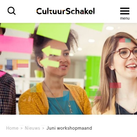
menu
Home
>
Nieuws
>
Juni workshopmaand