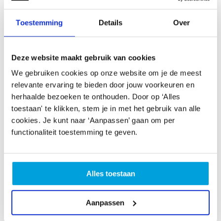
ontwikkeling die CultuurSchakel en cultuureducatie en -
Toestemming
Details
Over
beoefening in de stad sinds het begin hebben
doorgemaakt.
Ik ben trots dat we tegenwoordig zo veel kinderen en
Deze website maakt gebruik van cookies
jongeren bereiken. Een prachtige prestatie. Ik ben ook
We gebruiken cookies op onze website om je de meest
trots dat we ons als organisatie veel meer zijn gaan
relevante ervaring te bieden door jouw voorkeuren en
richten op de diversiteit van cultuurbeoefening in de
herhaalde bezoeken te onthouden. Door op ‘Alles
stad. In het begin subsidieerden en adviseerden we
toestaan' te klikken, stem je in met het gebruik van alle
vooral traditionele verenigingen of aanbieders van
cookies. Je kunt naar ‘Aanpassen’ gaan om per
cursussen. Inmiddels hebben we veel meer oog voor de
functionaliteit toestemming te geven.
talloze informele groepen en individuen die in deze stad
cultuur maken. We hebben voor hen speciale
subsidieregelingen in het leven geroepen, waarbij je
Alles toestaan
geen stichting of vereniging hoeft te zijn en heel
laagdrempelig subsidie kan aanvragen. Daarnaast
hebben we een mooie culturele kaart waar de
Aanpassen
aanbieders van lessen en cursussen opstaan. In 2014