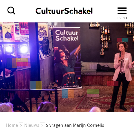
menu
Home
>
Nieuws
>
6 vragen aan Marijn Cornelis