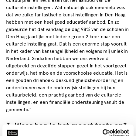
cultuurplan en het kiezen uit het aanbod van de
culturele instellingen. Wat natuurlijk ook meehielp was
dat we zulke fantastische kunstinstellingen in Den Haag
hebben met een heel goed educatief aanbod. En zo
gebeurde het dat vandaag de dag 98% van de scholen in
Den Haag jaarlijks met iedere groep 2 keer naar een
culturele instelling gaat. Dat is een enorme stap vooruit
in het kader van kansengelijkheid en volgens mij uniek in
Nederland. Sindsdien hebben we ons werkveld
uitgebreid en dezelfde stappen gezet in het voortgezet
onderwijs, het mbo en de voorschoolse educatie. Het is
een gouden driehoek: deskundigheidsbevordering en
ondersteunen van de onderwijsinstellingen bij hun
cultuurbeleid, een prachtig aanbod van de culturele
instellingen, en een financiële ondersteuning vanuit de
gemeente.”
3. Waar ben je het meest trots op?
“Ik ben in het algemeen ontzettend trots op de