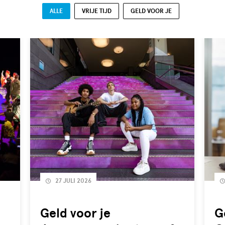
ALLE
VRIJE TIJD
GELD VOOR JE
27 JULI 2026
Geld voor je
G