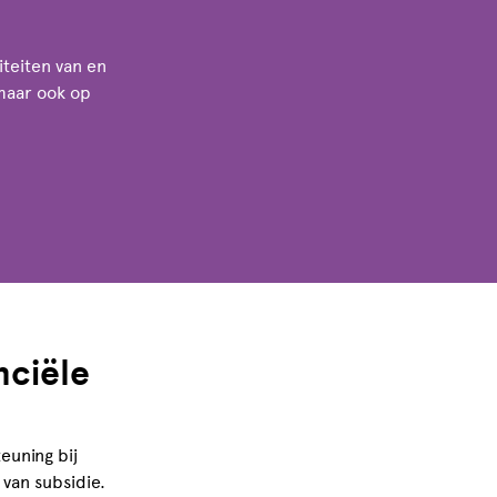
iteiten van en
 maar ook op
nciële
euning bij
 van subsidie.