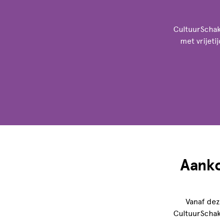
CultuurSchake
met vrijeti
Aanko
Vanaf dez
CultuurSchake