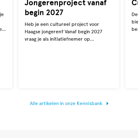
Jongerenproject vanaf
C
begin 2027
je
De
bi
Heb je een cultureel project voor
e.
be
Haagse jongeren? Vanaf begin 2027
en
vraag je als initiatiefnemer op
kle
persoonlijke titel financiële
ondersteuning aan via CultuurSchakel.
Alle artikelen in onze Kennisbank