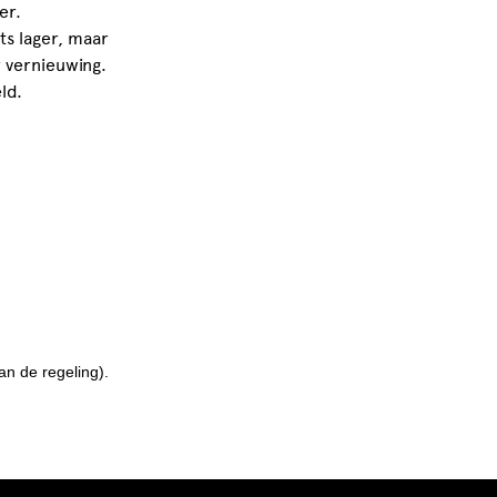
er.
ts lager, maar
r vernieuwing.
ld.
an de regeling).