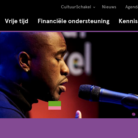
CultuurSchakel
Nieuws
Agend
Vrije tijd
Financiële ondersteuning
Kenni