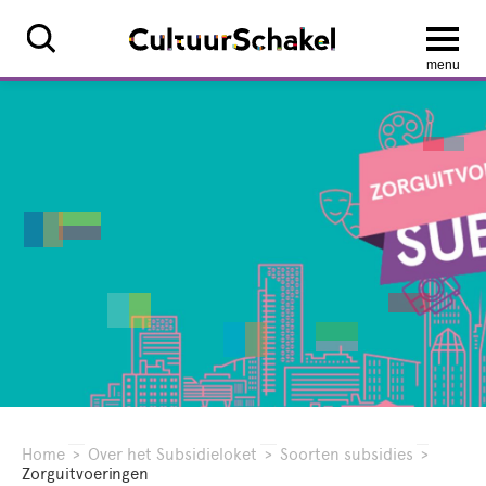
menu
Home
>
Over het Subsidieloket
>
Soorten subsidies
>
Zorguitvoeringen