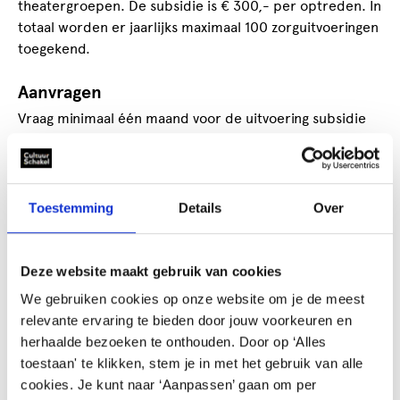
theatergroepen. De subsidie is € 300,- per optreden. In
totaal worden er jaarlijks maximaal 100 zorguitvoeringen
toegekend.
Aanvragen
Vraag minimaal één maand voor de uitvoering subsidie
aan door een mail te sturen naar
subsidie@cultuurschakel.nl
en vermeld daarin de
uitvoeringsdatum
en
-locatie
. Je ontvangt daarna een
rapportageformulier dat door het zorghuis
Toestemming
Details
Over
ondertekend moet worden en uiterlijk twee maanden
na de uitvoering ingediend moet zijn bij CultuurSchakel.
Binnen veertien dagen na ontvangst wordt de subsidie
Deze website maakt gebruik van cookies
overgemaakt.
We gebruiken cookies op onze website om je de meest
relevante ervaring te bieden door jouw voorkeuren en
Vragen?
herhaalde bezoeken te onthouden. Door op ‘Alles
toestaan' te klikken, stem je in met het gebruik van alle
Voor vragen over de zorguitvoeringen kun je contact
cookies. Je kunt naar ‘Aanpassen’ gaan om per
opnemen met Els Hogendoorn via 06-469 416 47 of