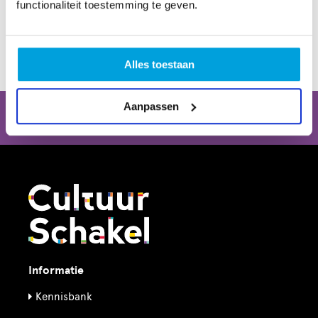
functionaliteit toestemming te geven.
subsidie@cultuurschakel.nl
.
Alles toestaan
Aanpassen
CultuurSchakel brengt je verder in kunst en cultuur in
Den Haag
Informatie
Kennisbank