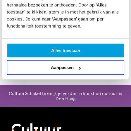
herhaalde bezoeken te onthouden. Door op ‘Alles
Prins Bernhard Cultuurfonds
toestaan' te klikken, stem je in met het gebruik van alle
VSBfonds
cookies. Je kunt naar ‘Aanpassen’ gaan om per
Fonds21
functionaliteit toestemming te geven.
Ik ben geweldig
Sena
Popradar Music support
Lang Leve Kunst
(kunstparticipatie voor ouderen)
Alles toestaan
Janivo Stichting -
Kunst
Vfonds -
Loket D - voor jouw idee in de wijk
Aanpassen
CultuurSchakel brengt je verder in kunst en cultuur in
Den Haag