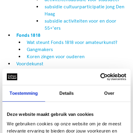
subsidie cultuurparticipatie jong Den
Haag
subsidie activiteiten voor en door
55+'ers
Fonds 1818
Wat steunt Fonds 1818 voor amateurkunst?
Gangmakers
Koren zingen voor ouderen
Voordekunst
M.A.O.C. Gravin van Bylandt Stichting
Fonds voor Cultuurparticipatie
Samen Cultuurmaken: Open oproep Kinderen
en Jongeren Toeslagenaffaire
Toestemming
Details
Over
Co-creatie - Instellingen 2025-2028 - Fonds
voor Cultuurparticipatie
Cultuureducatie in het vmbo, vso en pro
Deze website maakt gebruik van cookies
2025-2028
We gebruiken cookies op onze website om je de meest
Cultuureducatie in het mbo 2025-2028
relevante ervaring te bieden door jouw voorkeuren en