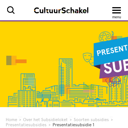
menu
Home
>
Over het Subsidieloket
>
Soorten subsidies
>
Presentatiesubsidies
>
Presentatiesubsidie 1