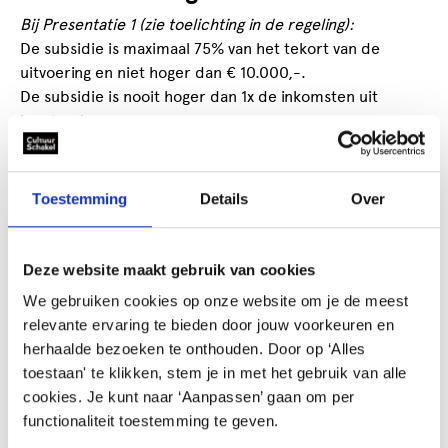
Bij Presentatie 1 (zie toelichting in de regeling):
De subsidie is maximaal 75% van het tekort van de
uitvoering en niet hoger dan € 10.000,-.
De subsidie is nooit hoger dan 1x de inkomsten uit
kaartverkoop.
Voorwaarden
Toestemming
Details
Over
Je moet een in Den Haag gevestigd rechtspersoon
zijn.
De voorstelling moet openbaar toegankelijk zijn en
Deze website maakt gebruik van cookies
in Den Haag spelen.
We gebruiken cookies op onze website om je de meest
Je kunt maximaal 2x per kalenderjaar een
relevante ervaring te bieden door jouw voorkeuren en
presentatiesubsidie aanvragen.
herhaalde bezoeken te onthouden. Door op ‘Alles
Je kunt geen subsidie ontvangen voor presentaties
toestaan' te klikken, stem je in met het gebruik van alle
en projecten die al structureel gesubsidieerd
cookies. Je kunt naar ‘Aanpassen’ gaan om per
worden door de gemeente Den Haag.
functionaliteit toestemming te geven.
Presentatiesubsidie is niet voor professionele