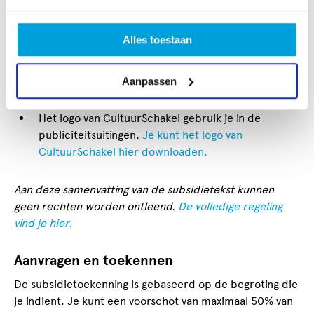
groepen, niet voor groepen die door religieuze
instellingen of bedrijven worden gefinancierd en
niet voor kunst(vak)scholen.
Alles toestaan
Je maakt een profiel aan op de website van
CultuurSchakel en plaatst openbare presentaties in
Aanpassen
de agenda.
Vraag hier een account voor de website
van CultuurSchakel
.
Het logo van CultuurSchakel gebruik je in de
publiciteitsuitingen.
Je kunt het logo van
CultuurSchakel hier downloaden.
Aan deze samenvatting van de subsidietekst kunnen
geen rechten worden ontleend.
De volledige regeling
vind je hier.
Aanvragen en toekennen
De subsidietoekenning is gebaseerd op de begroting die
je indient. Je kunt een voorschot van maximaal 50% van