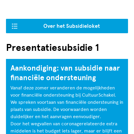
Over het Subsidieloket
Presentatiesubsidie 1
Aankondiging: van subsidie naar
financiële ondersteuning
Vanaf deze zomer veranderen de mogelijkheden
voor financiële ondersteuning bij CultuurSchakel.
We spreken voortaan van financiële ondersteuning in
plaats van subsidie. De voorwaarden worden
duidelijker en het aanvragen eenvoudiger.
Door het wegvallen van coronagerelateerde extra
middelen is het budget iets lager, maar er blijft een