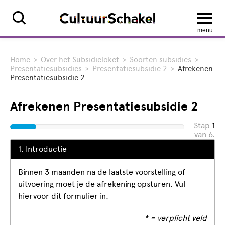
menu
Home
>
Over het Subsidieloket
>
Soorten subsidies
>
Presentatiesubsidies
>
Presentatiesubsidie 2
>
Afrekenen
Presentatiesubsidie 2
Afrekenen Presentatiesubsidie 2
Stap
1
van 6.
1. Introductie
Binnen 3 maanden na de laatste voorstelling of
uitvoering moet je de afrekening opsturen. Vul
hiervoor dit formulier in.
* = verplicht veld