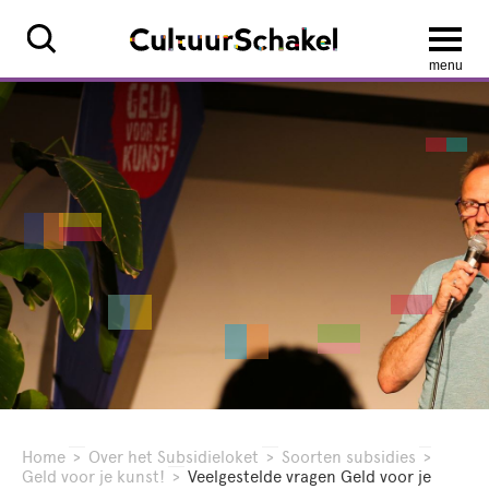
menu
Home
>
Over het Subsidieloket
>
Soorten subsidies
>
Geld voor je kunst!
>
Veelgestelde vragen Geld voor je