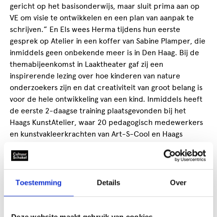
gericht op het basisonderwijs, maar sluit prima aan op
VE om visie te ontwikkelen en een plan van aanpak te
schrijven.” En Els wees Herma tijdens hun eerste
gesprek op Atelier in een koffer van Sabine Plamper, die
inmiddels geen onbekende meer is in Den Haag. Bij de
themabijeenkomst in Laaktheater gaf zij een
inspirerende lezing over hoe kinderen van nature
onderzoekers zijn en dat creativiteit van groot belang is
voor de hele ontwikkeling van een kind. Inmiddels heeft
de eerste 2-daagse training plaatsgevonden bij het
Haags KunstAtelier, waar 20 pedagogisch medewerkers
en kunstvakleerkrachten van Art-S-Cool en Haags
KunstAtelier de training hebben gevolgd, waaronder Els
en haar collega’s. “Zorg voor eenvoudige, interessante
materialen zoals takken, levensmiddelen, elastiek,
ijzerdraad, oude fietsbanden en gebruik echt materiaal.
Toestemming
Details
Over
Ga eens shoppen bij de bouwmarkt! Zeg niet ‘mooi’,
maar ‘vertel eens wat meer over wat je hebt gemaakt?’”
waren tips waarmee iedereen de volgende dag meteen
Deze website maakt gebruik van cookies