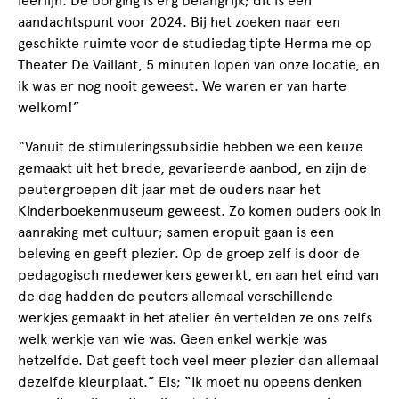
leerlijn. De borging is erg belangrijk; dit is een
aandachtspunt voor 2024. Bij het zoeken naar een
geschikte ruimte voor de studiedag tipte Herma me op
Theater De Vaillant, 5 minuten lopen van onze locatie, en
ik was er nog nooit geweest. We waren er van harte
welkom!”
“Vanuit de stimuleringssubsidie hebben we een keuze
gemaakt uit het brede, gevarieerde aanbod, en zijn de
peutergroepen dit jaar met de ouders naar het
Kinderboekenmuseum geweest. Zo komen ouders ook in
aanraking met cultuur; samen eropuit gaan is een
beleving en geeft plezier. Op de groep zelf is door de
pedagogisch medewerkers gewerkt, en aan het eind van
de dag hadden de peuters allemaal verschillende
werkjes gemaakt in het atelier én vertelden ze ons zelfs
welk werkje van wie was. Geen enkel werkje was
hetzelfde. Dat geeft toch veel meer plezier dan allemaal
dezelfde kleurplaat.” Els; “Ik moet nu opeens denken