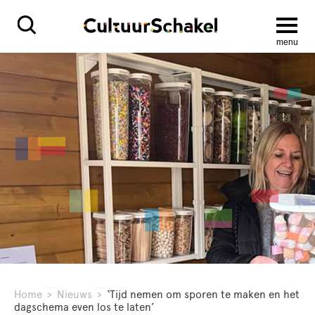
menu
Home
>
Nieuws
>
‘Tijd nemen om sporen te maken en het
dagschema even los te laten’