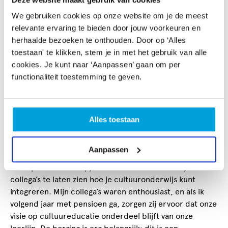
aan de slag kon.
We gebruiken cookies op onze website om je de meest
relevante ervaring te bieden door jouw voorkeuren en
Bij de Icc-cursus werd een cultuurplan geschreven
herhaalde bezoeken te onthouden. Door op ‘Alles
waarin onder andere stond: “Cultuuronderwijs kan goed
toestaan' te klikken, stem je in met het gebruik van alle
aansluiten bij de speerpunten die we hebben
cookies. Je kunt naar ‘Aanpassen’ gaan om per
geformuleerd in onze pedagogische beleidsplannen.
functionaliteit toestemming te geven.
Leren door te spelen, te ontdekken, te proberen, alleen
of met elkaar.” Bij de uitwerking in het plan van aanpak
stond een studieochtend gepland voor de pedagogische
medewerkers, samen met de onderbouwleerkrachten
Alles toestaan
van de Van Ostadeschool. Els vertelt: Na de training van
Sabine Plamper en de Icc-cursus heb ik deze studiedag
Aanpassen
vormgegeven en kon ik gebruikmaken van werkvormen
en inspirerende filmpjes uit de cursus om zo mijn
collega’s te laten zien hoe je cultuuronderwijs kunt
integreren. Mijn collega’s waren enthousiast, en als ik
volgend jaar met pensioen ga, zorgen zij ervoor dat onze
visie op cultuureducatie onderdeel blijft van onze