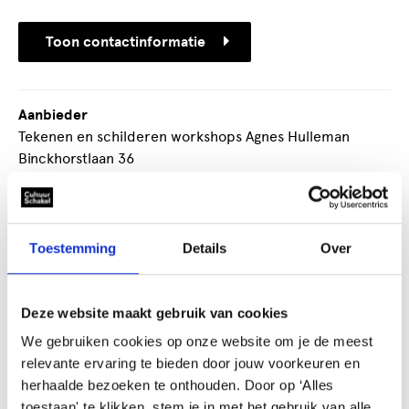
Toon contactinformatie
Aanbieder
Tekenen en schilderen workshops Agnes Hulleman
Binckhorstlaan 36
2516 BE Den Haag
Ooievaarskorting
Nee
Toestemming
Details
Over
Agnes geeft individuele beeldende therapie, maar ook
workshops met een thema. Dit is in de Bink 36,
Deze website maakt gebruik van cookies
Binckhorstlaan 36 te Den Haag
We gebruiken cookies op onze website om je de meest
relevante ervaring te bieden door jouw voorkeuren en
De aangeboden workshops kenmerken zich door de
herhaalde bezoeken te onthouden. Door op ‘Alles
stap-voor-stap begeleiding en de uit te werken thema's
toestaan' te klikken, stem je in met het gebruik van alle