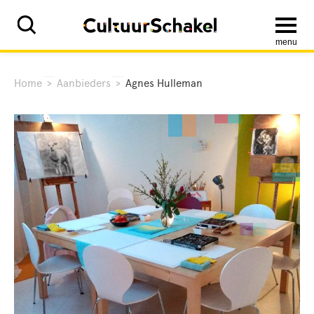
menu
Home
>
Aanbieders
>
Agnes Hulleman