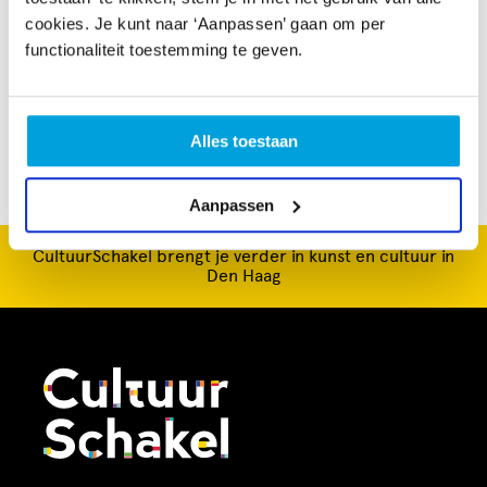
worden verdiept. De technieken zijn tekenen en
cookies. Je kunt naar ‘Aanpassen’ gaan om per
schilderen. Tevens bied ik begeleiding aan individuele
functionaliteit toestemming te geven.
ouderen door bij de client thuis te werken. Dit in het
kader van zingeving en om de vitaliteit te bevorderen.
Alles toestaan
Aanpassen
CultuurSchakel brengt je verder in kunst en cultuur in
Den Haag