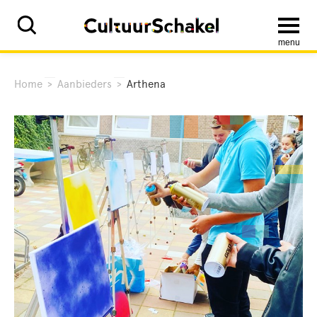
menu
Home
>
Aanbieders
>
Arthena