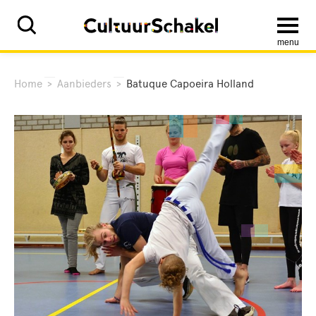
menu
Home
>
Aanbieders
>
Batuque Capoeira Holland