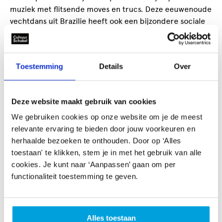
muziek met flitsende moves en trucs. Deze eeuwenoude
vechtdans uit Brazilie heeft ook een bijzondere sociale
filosofie en geeft ruimte voor iedereen om te
participeren! Alle elementen van Capoeira (vechtkunst,
dans, live muziek en acrobatiek) komen samen in de
Toestemming
Details
Over
cirkel van spelers, waar op live muziek het spel wordt
gespeeld.
Deze website maakt gebruik van cookies
De Batuque Capoeira groep is sinds 1995 actief in Den
Haag en omstreken, onder leiding van de Braziliaanse
We gebruiken cookies op onze website om je de meest
meester Vladimir Frama. De leraren van de groep geven
relevante ervaring te bieden door jouw voorkeuren en
professionele lessenseries, workshops en shows in
herhaalde bezoeken te onthouden. Door op ‘Alles
Capoeira. Ze hebben 25 jaar ervaring met Capoeira op
toestaan' te klikken, stem je in met het gebruik van alle
scholen, bedrijven en evenementen. Daarnaast geven ze
cookies. Je kunt naar ‘Aanpassen’ gaan om per
ook les in Samba muziek en dans met hun Braziliaanse
functionaliteit toestemming te geven.
band!
Alles toestaan