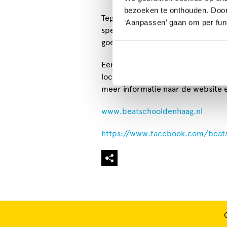
bezoeken te onthouden. Door o
Tegelijkertijd leer je drumnotatie
‘Aanpassen’ gaan om per func
spelen, wordt er gelet op sound e
goede drummer te worden!
Een drumles duurt 30 minuten. Op
locatie van de lessen is het Koore
meer informatie naar de website 
www.beatschooldenhaag.nl
https://www.facebook.com/beat