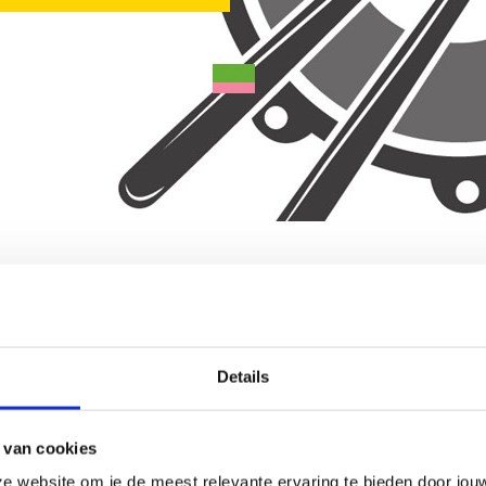
en? Of kun je al drummen en wil je je skills
hool Den Haag aan het juiste adres!
m dan naar Beatschool Den Haag!
Aanb
Details
basis van het drummen aangeleerd. Hierbij starten
Beat
fills, zodat er al snel kan worden meegespeeld
Spij
 van cookies
e oefeningen in praktijk te brengen en meteen
2512
e website om je de meest relevante ervaring te bieden door jou