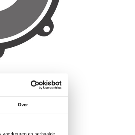
Toon contactinformatie
ieder
Over
school Den Haag
kermakerstraat 154
 ET Den Haag
w voorkeuren en herhaalde