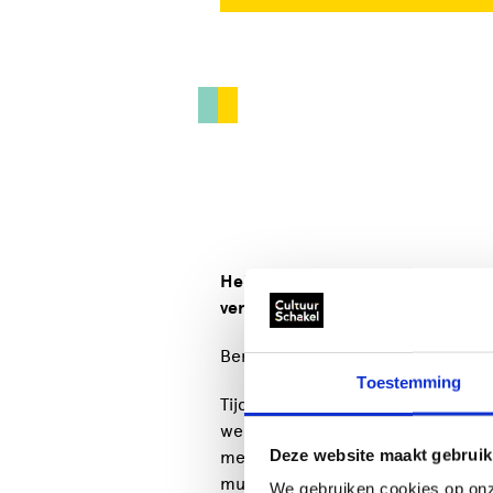
Heb je altijd al willen leren drumm
verbeteren? Dan ben je bij Beatsc
Ben jij op zoek naar drumles? Ko
Toestemming
Tijdens de lessen wordt eerst de 
we met de diverse basisritmes en 
Deze website maakt gebruik
met muziek. Zo leer je de geleerd
muziek te maken!
We gebruiken cookies op onz