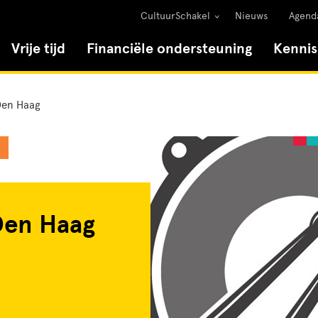
CultuurSchakel
Nieuws
Agend
Vrije tijd
Financiële ondersteuning
Kenni
Den Haag
Den Haag