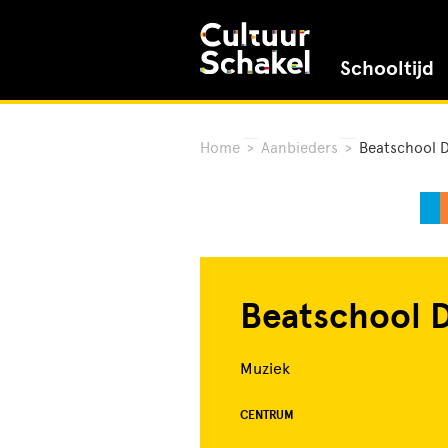
Schooltijd
Home
>
Aanbieders
>
Beatschool 
Beatschool 
Muziek
CENTRUM