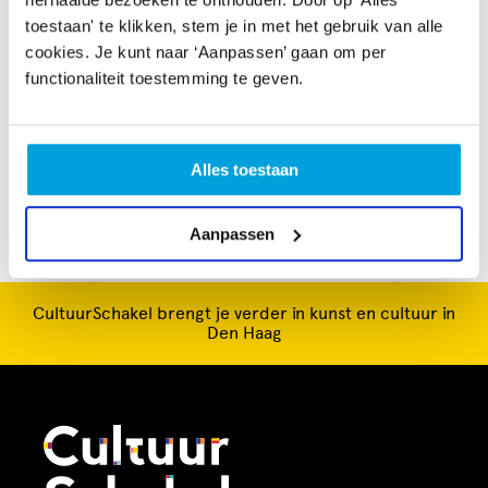
de kosten, als de opbrengst uit vrijwillige bijdragen van
toestaan' te klikken, stem je in met het gebruik van alle
de bezoekers ontoereikend zou zijn. Dat is niet het
cookies. Je kunt naar ‘Aanpassen’ gaan om per
geval: BMM wordt door een groeiend aantal
functionaliteit toestemming te geven.
enthousiaste bezoekers verwelkomd. • Muziek uit en in
de buurt, heel divers. • Makkelijk contacten te maken
met buurtgenoten.
Alles toestaan
Aanpassen
CultuurSchakel brengt je verder in kunst en cultuur in
Den Haag