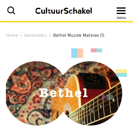
menu
Home
>
Aanbieders
>
Bethel Muziek Matinee (1)