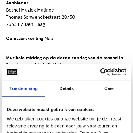
Aanbieder
Bethel Muziek Matinee
Thomas Schwenckestraat 28/30
2563 BZ Den Haag
Ooievaarskorting
Nee
Muzikale middag op de derde zondag van de maand in
Buurt-en kerkhuis Bethel
Een uniek concept waarbij de verbindende kracht van
muziek voorop staat: elke derde zondag van de maand
Toestemming
Details
Over
(niet in de zomer) een uurtje muziek gevolgd door een
vrije en spontane ontmoeting tussen musici en
luisteraars en tussen luisteraars onderling. Verbindend
Deze website maakt gebruik van cookies
en inspirerend, dat is Bethel Muziek Matinee. De
We gebruiken cookies op onze website om je de meest
organisatie doet geen beroep op subsidies, enthousiaste
relevante ervaring te bieden door jouw voorkeuren en
mensen doen uit vrije wil het werk, STEK staat borg voor
herhaalde bezoeken te onthouden. Door op ‘Alles