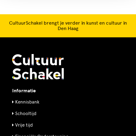
CultuurSchakel brengt je verder in kunst en cultuur in
Den Haag
Informatie
Kennisbank
Schooltijd
Vrije tijd