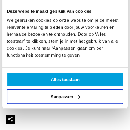
Buccina. In de programmering van Blazen aan het Spui
staat de Nederlandse blazerscultuur centraal. In weinig
Deze website maakt gebruik van cookies
landen wordt in verenigingsverband door zoveel
We gebruiken cookies op onze website om je de meest
amateurmusici op zo’n hoog niveau gemusiceerd.
relevante ervaring te bieden door jouw voorkeuren en
Harmonieorkesten, fanfareorkesten en brassbands
herhaalde bezoeken te onthouden. Door op ‘Alles
vormen een belangrijke schakel in het muziekonderwijs.
toestaan' te klikken, stem je in met het gebruik van alle
Binnen de orkesten wordt de blazerscultuur van
cookies. Je kunt naar ‘Aanpassen’ gaan om per
generatie op generatie doorgegeven, jong en oud
functionaliteit toestemming te geven.
komen in aanraking met zowel nieuwe muziek als
symfonisch repertoire en lichte muziek. Blazen aan het
Spui biedt zowel amateurorkesten als professionele
blazersensembles en militaire orkesten een podium in
Alles toestaan
de Haagse Nieuwe Kerk. Daarnaast zijn er regelmatig
workshops voor amateurmusici en is Blazen aan het Spui
Aanpassen
betrokken bij verschillende initiatieven waar blazers in
de schijnwerpers staan.