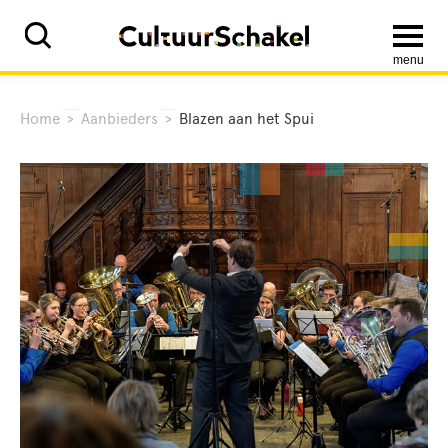
menu
Home
>
Aanbieders
>
Blazen aan het Spui