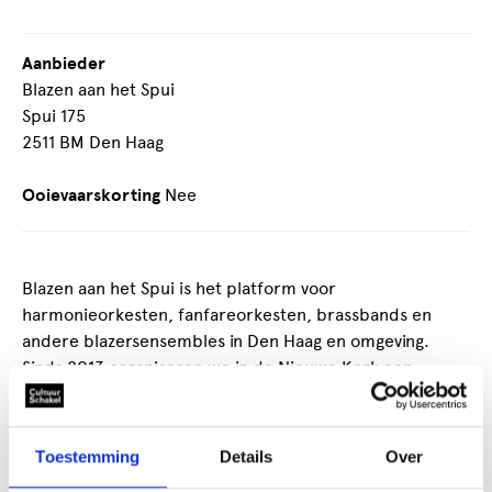
Aanbieder
Blazen aan het Spui
Spui 175
2511 BM Den Haag
Ooievaarskorting
Nee
Blazen aan het Spui is het platform voor
harmonieorkesten, fanfareorkesten, brassbands en
andere blazersensembles in Den Haag en omgeving.
Sinds 2013 organiseren we in de Nieuwe Kerk een
concertserie en in 2018 vond het eerste Festival Blazen
aan het Spui plaats rond componist Johan de Meij.
Toestemming
Details
Over
Blazen aan het Spui is een activiteit van stichting