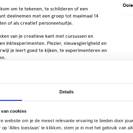
Ooie
elkom om te tekenen, te schilderen of een
kunt deelnemen met een groep tot maximaal 14
n of als creatief personeelsuitje.
ekken van je creatieve kant met cursussen en
en inktexperimenten. Plezier, nieuwsgierigheid en
terwijl je leert goed te kijken, te experimenteren en
en.
verschillende technieken en materialen. Je leert
len met compositie, kleur en vorm. In de
loeiende mogelijkheden van inkt en leer je
apier ontvouwt. Ook kun je aan de slag met
Details
rt hoe je een eigen portret op doek maakt en
ie.
 van cookies
nnen worden afgestemd op de wensen van jouw
e website om je de meest relevante ervaring te bieden door jou
kheid om de sessie te beginnen met een
p ‘Alles toestaan' te klikken, stem je in met het gebruik van al