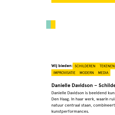
Wij bieden:
SCHILDEREN
TEKENEN
IMPROVISATIE
MODERN
MEDIA
Danielle Davidson – Schild
Danielle Davidson is beeldend kun
Den Haag. In haar werk, waarin ru
natuur centraal staan, combineert 
kunstperformances.