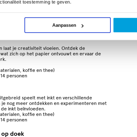
n met een borrel — een inspirerende en
tionaliteit toestemming te geven.
creatiefs te beleven.
Aanpassen
n laat je creativiteit vloeien. Ontdek de
p wat zich op het papier ontvouwt en ervaar de
rk.
terialen, koffie en thee)
 14 personen
uitgebreid speelt met inkt en verschillende
ga je nog meer ontdekken en experimenteren met
 de inkt beïnvloeden.
terialen, koffie en thee)
 14 personen
 op doek