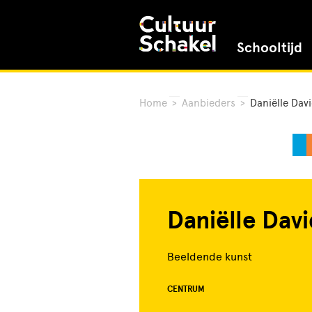
Schooltijd
Home
>
Aanbieders
>
Daniëlle Dav
Daniëlle Dav
Beeldende kunst
CENTRUM