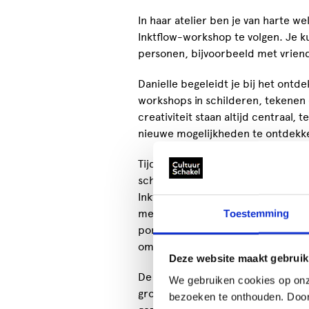
In haar atelier ben je van harte w
Inktflow-workshop te volgen. Je 
personen, bijvoorbeeld met vriende
Danielle begeleidt je bij het ontd
workshops in schilderen, tekenen 
creativiteit staan altijd centraal, 
nieuwe mogelijkheden te ontdekk
Tijdens de workshops werk je met 
schilderen en tekenen door te spe
Inktflow-workshops ontdek je de v
meebewegen met wat zich op het p
Toestemming
portretschilderen, waarbij je lee
omgaat met licht, kleur en express
Deze website maakt gebruik
De workshops zijn
maatwerk
en ku
We gebruiken cookies op onz
groep. Er is bovendien de mogelij
bezoeken te onthouden. Door o