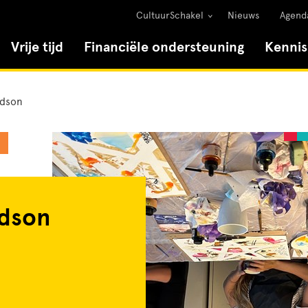
CultuurSchakel
Nieuws
Agend
Vrije tijd
Financiële ondersteuning
Kenni
idson
idson