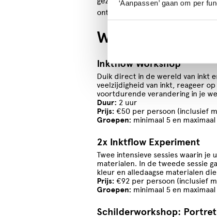
gezamenlijke lunch of af te sluite
‘Aanpassen’ gaan om per func
ontspannen manier om samen iets 
Workshops
Inktflow Workshop
Duik direct in de wereld van inkt e
veelzijdigheid van inkt, reageer o
voortdurende verandering in je we
Duur:
2 uur
Prijs:
€50 per persoon (inclusief ma
Groepen:
minimaal 5 en maximaal
2x Inktflow Experiment
Twee intensieve sessies waarin je 
materialen. In de tweede sessie 
kleur en alledaagse materialen die
Prijs:
€92 per persoon (inclusief ma
Groepen:
minimaal 5 en maximaal
Schilderworkshop: Portret