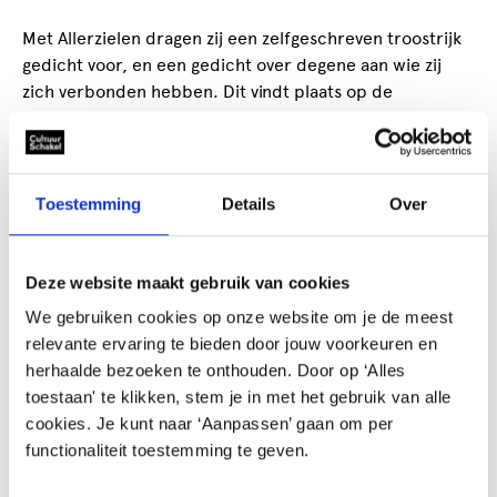
Met Allerzielen dragen zij een zelfgeschreven troostrijk
gedicht voor, en een gedicht over degene aan wie zij
zich verbonden hebben. Dit vindt plaats op de
begraafplaats Oud Eik en Duinen in Den Haag.
Dit jaar verzorgen wij Allerzielen voor de 10e editie.
Toestemming
Details
Over
Dichter bij de dood organiseert op 1 november a.s. een
mooi evenement, waarbij de dichters & troubadichters
s'avonds op de begraafplaats oud eik en duinen
Deze website maakt gebruik van cookies
troostrijke gedichten voordragen, en liederen ten
We gebruiken cookies op onze website om je de meest
gehore brengen.
relevante ervaring te bieden door jouw voorkeuren en
herhaalde bezoeken te onthouden. Door op ‘Alles
Er is de mogelijkheid om een kaarsje te branden in de
toestaan' te klikken, stem je in met het gebruik van alle
aula. In de aula kun je een brief te schrijven aan de
cookies. Je kunt naar ‘Aanpassen’ gaan om per
hemelpost.
functionaliteit toestemming te geven.
En ook is er gelegenheid om een kopje thee of koffie te