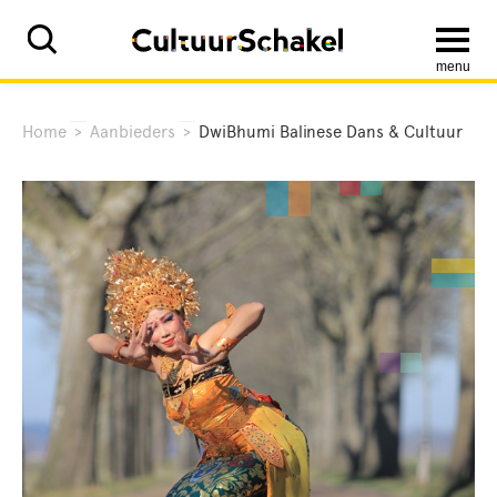
menu
Home
>
Aanbieders
>
DwiBhumi Balinese Dans & Cultuur