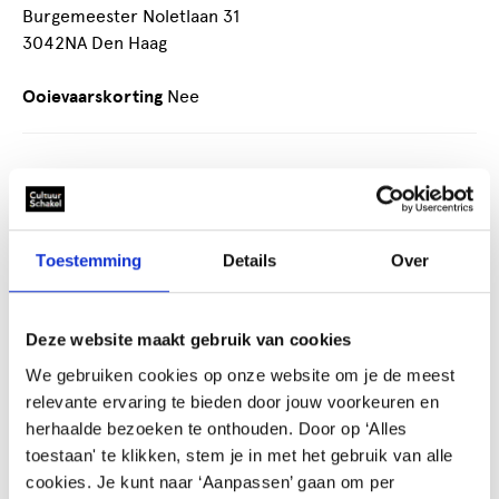
Burgemeester Noletlaan 31
3042NA Den Haag
Ooievaarskorting
Nee
Wij zijn gespecialiseerd in Balinese dans (dans komt uit
eiland Bali) en Indonesische dansen (dansen uit
verschillende eilanden in Indonesië). Wij geven dans
Toestemming
Details
Over
optredens, lezingen en creatieve workshops.
Dans optredens, dans workshops, creative workshops,
Deze website maakt gebruik van cookies
lezingen en gamelan (muziek) workshop, theater
producties zoals dance en drama.
We gebruiken cookies op onze website om je de meest
relevante ervaring te bieden door jouw voorkeuren en
***Workshop 16 nov 2024 in Het Koorenhuis Den
herhaalde bezoeken te onthouden. Door op ‘Alles
Haag***
toestaan' te klikken, stem je in met het gebruik van alle
cookies. Je kunt naar ‘Aanpassen’ gaan om per
https://www.balinesedans.nl/workshop-in-den-haag/