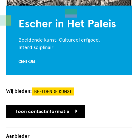
Escher in Het Paleis
Beeldende kunst, Cultureel erfgoed,
Interdisciplinair
CENTRUM
Wij bieden:
BEELDENDE KUNST
Toon contactinformatie
Aanbieder