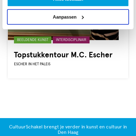
Aanpassen
Gelabeld
BEELDENDE KUNST
INTERDISCIPLINAIR
met:
Topstukkentour M.C. Escher
ESCHER IN HET PALEIS
CultuurSchakel brengt je verder in kunst en cultuur in
Den Haag