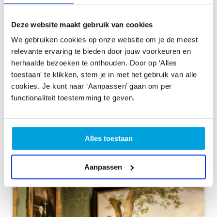
animatiefilm, begeleid door ervaren filmmakers. Ze
leren hoe stop-motion werkt, wat een storyboard is en
Deze website maakt gebruik van cookies
hoe je met behulp van filmtaal het publiek betrekt bij je
We gebruiken cookies op onze website om je de meest
verhaal. Hoe film je nu een achtervolging zonder de
relevante ervaring te bieden door jouw voorkeuren en
kijker te verwarren? We kijken de films na afloop van de
herhaalde bezoeken te onthouden. Door op ‘Alles
workshop natuurlijk terug in de zaal. Op dat magische
toestaan' te klikken, stem je in met het gebruik van alle
witte doek...
cookies. Je kunt naar ‘Aanpassen’ gaan om per
functionaliteit toestemming te geven.
Alles toestaan
Gerelateerd aanbod
Aanpassen