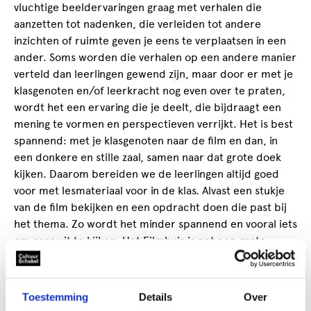
vluchtige beeldervaringen graag met verhalen die
aanzetten tot nadenken, die verleiden tot andere
inzichten of ruimte geven je eens te verplaatsen in een
ander. Soms worden die verhalen op een andere manier
verteld dan leerlingen gewend zijn, maar door er met je
klasgenoten en/of leerkracht nog even over te praten,
wordt het een ervaring die je deelt, die bijdraagt een
mening te vormen en perspectieven verrijkt. Het is best
spannend: met je klasgenoten naar de film en dan, in
een donkere en stille zaal, samen naar dat grote doek
kijken. Daarom bereiden we de leerlingen altijd goed
voor met lesmateriaal voor in de klas. Alvast een stukje
van de film bekijken en een opdracht doen die past bij
het thema. Zo wordt het minder spannend en vooral iets
om naar uit te kijken. Het Filmhuis is net een grote
woonkamer waar alle leerlingen welkom zijn. Filmhuis
Den Haag beschikt niet alleen over prachtige filmzalen,
maar ook over twee studio's. Binnen deze studio's
Toestemming
Details
Over
maken kinderen (vanaf groep 1) hun eigen fictie- of