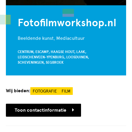
Fotofilmworkshop.nl
Beeldende kunst, Mediacultuur
CENTRUM, ESCAMP, HAAGSE HOUT, LAAK,
LEIDSCHENVEEN-YPENBURG, LOOSDUINEN,
SCHEVENINGEN, SEGBROEK
Wij bieden:
FOTOGRAFIE
FILM
Toon contactinformatie