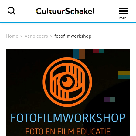
menu
Home
>
Aanbieders
>
fotofilmworkshop