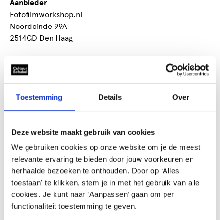
Aanbieder
Fotofilmworkshop.nl
Noordeinde 99A
2514GD Den Haag
Ooievaarskorting
Nee
Toestemming
Details
Over
Wij bieden workshops aan op het gebied van fotografie
en film voor basis en voortgezet onderwijs. We kunnen
workshops en lessenseries verzorgen om vaardigheden
Deze website maakt gebruik van cookies
te verbeteren en creatieve technieken te ontwikkelen in
We gebruiken cookies op onze website om je de meest
zowel fotografie als filmmaken.
relevante ervaring te bieden door jouw voorkeuren en
herhaalde bezoeken te onthouden. Door op ‘Alles
Wij bieden veel verschillende soorten workshops op het
toestaan' te klikken, stem je in met het gebruik van alle
gebied van fotografie en film aan.
cookies. Je kunt naar ‘Aanpassen’ gaan om per
functionaliteit toestemming te geven.