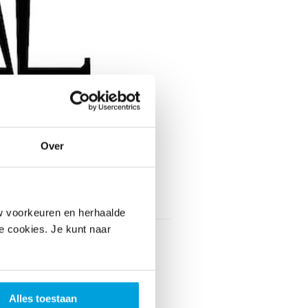
Over
Toon contactinformatie
w voorkeuren en herhaalde
le cookies. Je kunt naar
ieder
sche Amateur Filmclub
Kleine Loo 1
 BW Den Haag
Alles toestaan