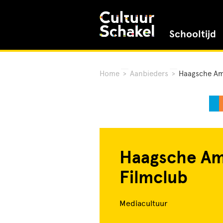
Schooltijd
Home
>
Aanbieders
>
Haagsche Am
Haagsche Am
Filmclub
Mediacultuur