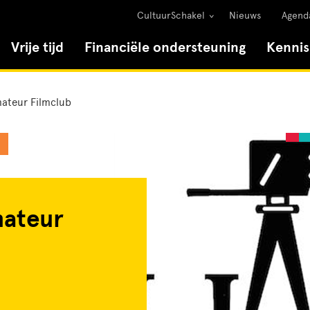
CultuurSchakel
Nieuws
Agend
Vrije tijd
Financiële ondersteuning
Kenni
ateur Filmclub
ateur