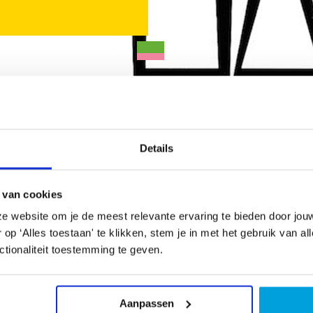
Details
 van cookies
 en positief ingestelde filmclub met een passie
e website om je de meest relevante ervaring te bieden door jou
p ‘Alles toestaan' te klikken, stem je in met het gebruik van al
Aanb
tionaliteit toestemming te geven.
DE Haagse filmclub waar amateurs hun
Haag
en. Op maandagavond hebben wij onze ledenavond
Het 
UC, Het Kleine Loo 1 te Den Haag. Kijk voor meer
2592
Aanpassen
urfilmclub.nl