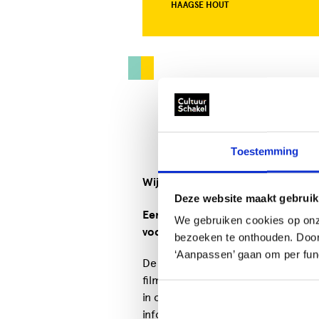
HAAGSE HOUT
Toestemming
Wij bieden:
MEDIA
Deze website maakt gebruik
Een enthousiaste, actieve, lerende
We gebruiken cookies op onz
voor filmen.
bezoeken te onthouden. Door o
‘Aanpassen’ gaan om per func
De Haagsche Amateur Filmclub is 
filmkwaliteiten kunnen verbeter
in onze studio in de kantine van V
informatie op:
www.haagscheamate