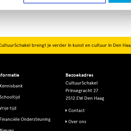
Ooie
CultuurSchakel brengt je verder in kunst en cultuur in Den Haa
nformatie
Bezoekadres
CultuurSchakel
Kennisbank
Prinsegracht 27
Schooltijd
2512 EW Den Haag
Vrije tijd
Contact
Financiële Ondersteuning
Over ons
Nieuws