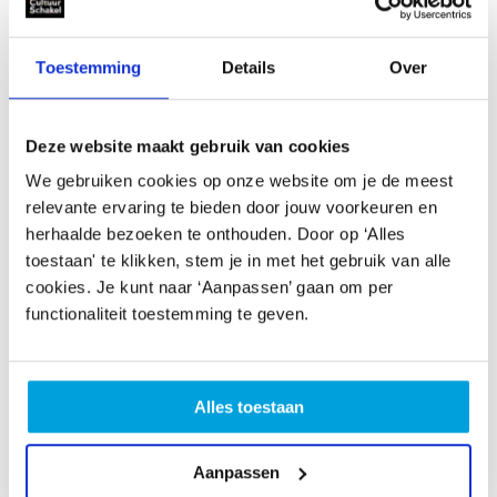
we ook elke zomer een zomerschrijfweek aan een groep
van minimaal zes, maximaal twaalf deelnemers, meestal
in juli. De ene keer ligt de nadruk meer op het
Toestemming
Details
Over
autobiografische, de andere keer richten we ons meer
op fictie. (Maar blijkt schrijven niet altijd meer
autobiografisch dan je denkt?) Voor meer informatie
Deze website maakt gebruik van cookies
daarover ga je naar de site:
We gebruiken cookies op onze website om je de meest
http://www.schrijftraining.net/p>
relevante ervaring te bieden door jouw voorkeuren en
herhaalde bezoeken te onthouden. Door op ‘Alles
De
Zomerschrijfweek
?
toestaan' te klikken, stem je in met het gebruik van alle
Autobiografisch of fictie?
cookies. Je kunt naar ‘Aanpassen’ gaan om per
functionaliteit toestemming te geven.
De Zomer-vakantieweken autobiografisch
schrijven
2015, 2016 en 2017waren supergezellige en
leerzame weken en helemaal volgeboekt.
Alles toestaan
In 2019 heb je opnieuw kans mee te doen,
Aanpassen
Wil je erbij zijn, geef je dan op via