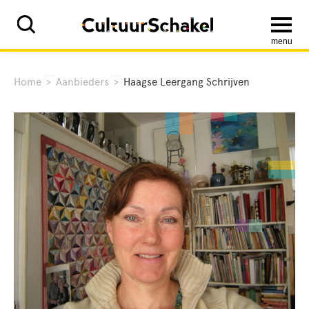
menu
Home
>
Aanbieders
>
Haagse Leergang Schrijven