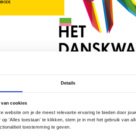
GBROEK
LEUTERDANS
BALLET
JAZZ
BREAKDANCE
Details
Haag staat o.l.v. Janine van den Heuvel Damen.
 van cookies
Aanb
 Statenkwartier in Den Haag en biedt danslessen
Het 
e website om je de meest relevante ervaring te bieden door jou
veel dansplezier en het werken aan een goede
Van 
p ‘Alles toestaan' te klikken, stem je in met het gebruik van al
k in onze lessen. In de dansschool werken
2582
tionaliteit toestemming te geven.
sionele dansdocenten. Zo wordt er op een