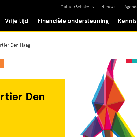
CultuurSchakel
Nieuws
Agend
Vrije tijd
Financiële ondersteuning
Kenni
rtier Den Haag
rtier Den