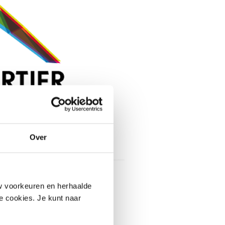
Toon contactinformatie
Over
ieder
Danskwartier Den Haag
w voorkeuren en herhaalde
Hoornbeekstraat 65a 65a
le cookies. Je kunt naar
 RC Den Haag