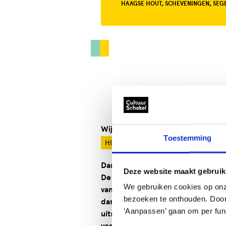
HAAGSE HOUT, SCHEVENINGEN, SE
Wij bieden:
DANS
PEUTERDANS
K
Toestemming
HIPHOP
Dansschool Het Danskwartier Den 
Deze website maakt gebruik
De dansschool bevindt zich in het
We gebruiken cookies op onz
vanaf 2,5 jaar. Een goede sfeer, 
bezoeken te onthouden. Door o
danstechniek vinden wij belangrij
‘Aanpassen’ gaan om per func
uitsluitend afgestudeerde profes