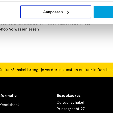
n kunnen wij kwaliteit bieden. Naast de
Ooie
ctiviteiten door het jaar heen en eens in de twee
 professioneel theater.
Aanpassen
terdans Klassiek ballet Modern kids Modern jazz
phop Volwassenlessen
CultuurSchakel brengt je verder in kunst en cultuur in Den Haa
nformatie
Bezoekadres
CultuurSchakel
Kennisbank
Prinsegracht 27