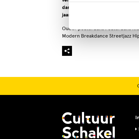
verantwoorde manier lesgegeven e
danslessen organiseren we leuke a
jaar een grote voorstelling in een
Ouder peuterdans Peuterdans Kleu
Modern Breakdance Streetjazz Hi
I