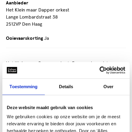
Aanbieder
Het Klein maar Dapper orkest
Lange Lombardstraat 38
2512VP Den Haag
Ooievaarskorting
Ja
Het Klein maar Dapper orkest: Een van de oudste en
gezelligste fanfare in Den Haag!
De passie en plezier voor muziek brengt binnen Klein
Toestemming
Details
Over
maar Dapper mensen samen, ongeacht op welk niveau
of welk instrument je speelt. Ons repertoire bestaat uit
verschillende muziekstijlen: van klassiek tot pop en van
Deze website maakt gebruik van cookies
jazz tot Haagse rock. Er zit altijd wel iets tussen wat je
We gebruiken cookies op onze website om je de meest
aanspreekt.
relevante ervaring te bieden door jouw voorkeuren en
herhaalde bezoeken te onthouden. Door op ‘Alles
Nog nooit eerder een muziekinstrument in handen