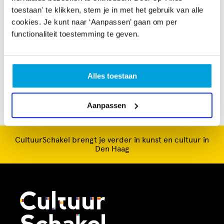
toestaan' te klikken, stem je in met het gebruik van alle
gehad? Kom tijdens een repetitieavond langs en we
cookies. Je kunt naar ‘Aanpassen’ gaan om per
kijken samen wat het beste bij je past. Het Klein maar
functionaliteit toestemming te geven.
Dapper orkest repeteert iedere woensdagavond in het
centrum van Den Haag aan de Lange Lombardstraat 38.
Zeer goed bereikbaar met openbaar vervoer.
Alles toestaan
Aanpassen
CultuurSchakel brengt je verder in kunst en cultuur in
Den Haag