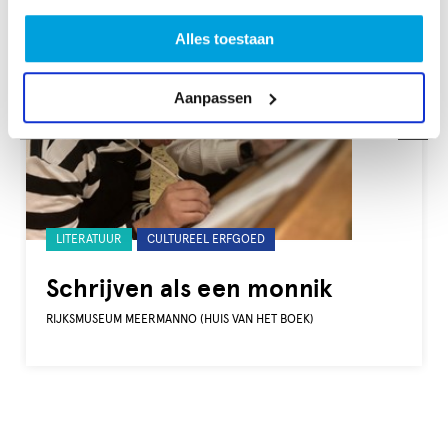
Alles toestaan
Aanpassen
Gelabeld
LITERATUUR
CULTUREEL ERFGOED
met:
Schrijven als een monnik
RIJKSMUSEUM MEERMANNO (HUIS VAN HET BOEK)