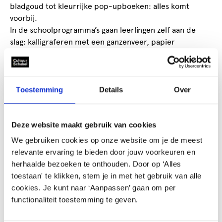
bladgoud tot kleurrijke pop-upboeken: alles komt
voorbij.
In de schoolprogramma’s gaan leerlingen zelf aan de
slag: kalligraferen met een ganzenveer, papier
scheppen of experimenteren met grafische technieken.
Zo ontdekken ze hoe woorden, beeld en materiaal
samen een verhaal vormen. Een bezoek aan
Rijksmuseum Meermanno is ontdekken, creëren en
Toestemming
Details
Over
ervaren. Actief leren dat je niet snel vergeet.
Deze website maakt gebruik van cookies
We gebruiken cookies op onze website om je de meest
relevante ervaring te bieden door jouw voorkeuren en
herhaalde bezoeken te onthouden. Door op ‘Alles
Gerelateerd aanbod
toestaan' te klikken, stem je in met het gebruik van alle
cookies. Je kunt naar ‘Aanpassen’ gaan om per
functionaliteit toestemming te geven.