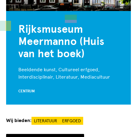
Rijksmuseum
Meermanno (Huis
van het boek)
Beeldende kunst, Cultureel erfgoed,
Interdisciplinair, Literatuur, Mediacultuur
CENTRUM
Wij bieden:
LITERATUUR
ERFGOED