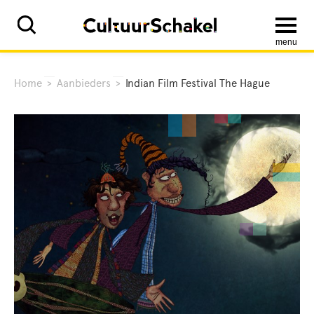
menu
Home
>
Aanbieders
>
Indian Film Festival The Hague