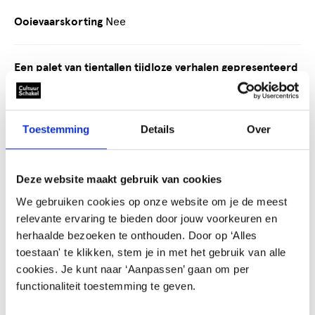
Ooievaarskorting
Nee
Een palet van tientallen tijdloze verhalen gepresenteerd
in reel time. Het Indian Film Festival The Hague is een
bruisend feest van Indiase film en cultuur.
Toestemming
Details
Over
22 t/m 29 oktober Filmhuis Den Haag | Theater Dakota
Wilt u dit schooljaar uw klas laten kennismaken met een
betoverend, muzikaal en geestig verhaal uit India? Boek
Deze website maakt gebruik van cookies
dan het lespakket The World of Goopi and Bagha,
We gebruiken cookies op onze website om je de meest
inclusief de Nederlands ondertitelde film.
relevante ervaring te bieden door jouw voorkeuren en
herhaalde bezoeken te onthouden. Door op ‘Alles
educatie
toestaan' te klikken, stem je in met het gebruik van alle
cookies. Je kunt naar ‘Aanpassen’ gaan om per
functionaliteit toestemming te geven.