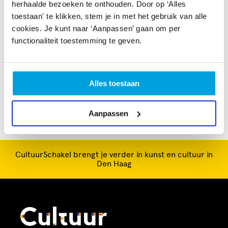
en dan concertreizen naar het buitenland.
herhaalde bezoeken te onthouden. Door op ‘Alles
toestaan' te klikken, stem je in met het gebruik van alle
We repeteren iedere donderdagavond in de Engelse
cookies. Je kunt naar ‘Aanpassen’ gaan om per
Kerk. U bent daar van harte welkom om kennis met ons
functionaliteit toestemming te geven.
te maken, we zoeken regelmatig aanvulling bij alle
stemgroepen. Bezoek onze website voor meer
informatie.
Alles toestaan
Aanpassen
CultuurSchakel brengt je verder in kunst en cultuur in
Den Haag