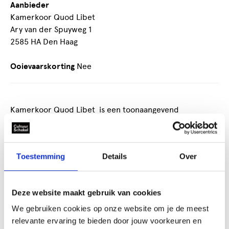
Aanbieder
Kamerkoor Quod Libet
Ary van der Spuyweg 1
2585 HA Den Haag
Ooievaarskorting
Nee
Kamerkoor Quod Libet is een toonaangevend
kamerkoor in Den Haag en omgeving. Vanaf de
oprichting in 1974 streeft het ernaar koorwerken op
hoog niveau uit te voeren. Daarbij probeert Quod Libet
Toestemming
Details
Over
steeds de naam eer aan te doen: Quod Libet - voor elk
wat wils!
Deze website maakt gebruik van cookies
Wij zingen klassiek repertoire, van renaissance tot
hedendaags, begeleid en a cappella. We voeren per jaar
We gebruiken cookies op onze website om je de meest
twee tot drie nieuwe programma’s uit en maken zo nu
relevante ervaring te bieden door jouw voorkeuren en