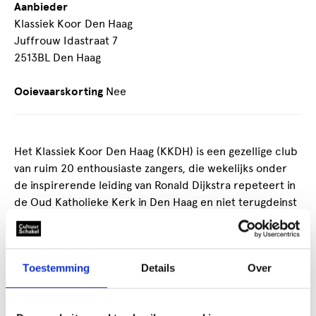
Aanbieder
Klassiek Koor Den Haag
Juffrouw Idastraat 7
2513BL Den Haag
Ooievaarskorting
Nee
Het Klassiek Koor Den Haag (KKDH) is een gezellige club
van ruim 20 enthousiaste zangers, die wekelijks onder
de inspirerende leiding van Ronald Dijkstra repeteert in
de Oud Katholieke Kerk in Den Haag en niet terugdeinst
voor het klassieke vierstemmige koorrepertoire, ook
niet als dat enige thuisstudie vergt. Het repertoire
omvat meerstemmige liederen uit diverse stijlperiodes:
Toestemming
Details
Over
van Renaissance tot hedendaags, zowel geestelijk als
wereldlijk.
Hoofddoel is een wekelijkse muzikale groepsbeleving,