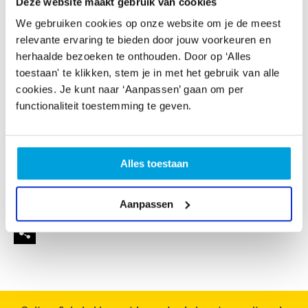
Deze website maakt gebruik van cookies
met een prettige mix van “hard werken”, humor en
saamhorigheid. Omdat de dirigent ook beroepszanger
We gebruiken cookies op onze website om je de meest
is, geeft hij tijdens de repetitie veel aandacht aan
relevante ervaring te bieden door jouw voorkeuren en
stemvorming, wat de koorklank ten goede komt.
herhaalde bezoeken te onthouden. Door op ‘Alles
In principe kan iedereen meedoen, sopraan, alt, tenor
toestaan' te klikken, stem je in met het gebruik van alle
of bas. Een auditie wordt niet afgenomen. Wel krijgt
cookies. Je kunt naar ‘Aanpassen’ gaan om per
ieder aspirant lid een proefperiode om van beide
functionaliteit toestemming te geven.
kanten te bekijken of het bevalt. Er is een drietal korte
optredens per jaar, één rond kerst en de andere aan
het einde van het koorseizoen, dat loopt van september
Alles toestaan
t/m juni.
Repetitietijden: Iedere Dinsdagavond 19-21 uur.
Aanpassen