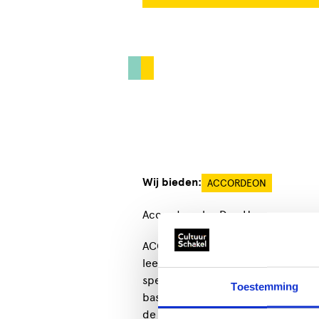
Wij bieden:
ACCORDEON
Accordeon les Den Haag
ACCORDEONLES Accordeon is een in
leeftijden aanspreekt. Met allee
speelt de melodie en daarbij je ei
Toestemming
bassen. Je kunt het instrument o
de accordeon kun je verschillende