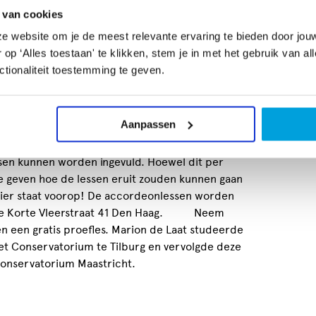
s, Cajun, Jazz, klassieke uziek en volksmuziek uit
Ooie
 van cookies
e website om je de meest relevante ervaring te bieden door jou
p ‘Alles toestaan' te klikken, stem je in met het gebruik van al
envoudig liedje op de accordeon spelen. De lessen
tionaliteit toestemming te geven.
rion geeft zowel op klavier als knopaccordeon (B-
innen altijd met een gratis proefles /
 aan wat de mogelijkheden zijn qua lesaanbod en de
Aanpassen
ok erg benieuwd naar jouw muzikale voorkeur en
de lessen. Tijdens deze proefles wordt dus
sen kunnen worden ingevuld. Hoewel dit per
te geven hoe de lessen eruit zouden kunnen gaan
lezier staat voorop! De accordeonlessen worden
n de Korte Vleerstraat 41 Den Haag. Neem
n een gratis proefles. Marion de Laat studeerde
et Conservatorium te Tilburg en vervolgde deze
Conservatorium Maastricht.