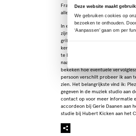
Franse musettes, Argentijnse tango’
Deze website maakt gebruik
alle mogelijke landen.
We gebruiken cookies op onz
bezoeken te onthouden. Door o
In een paar lessen kun je al een e
‘Aanpassen’ gaan om per func
zijn bedoeld voor jong en oud. Ma
griff) les. De accordeonlessen beg
kennismakingsles. Hierbij geef ik
te behalen doelen, maar ik ben o
naar wat je precies verwacht van 
bekeken hoe eventuele vervolgles
persoon verschilt probeer ik aan 
zien. Het belangrijkste vind ik: P
gegeven in de muziek studio aa
contact op voor meer informatie e
accordeon bij Gerie Daanen aan h
studie bij Hubert Kicken aan het 