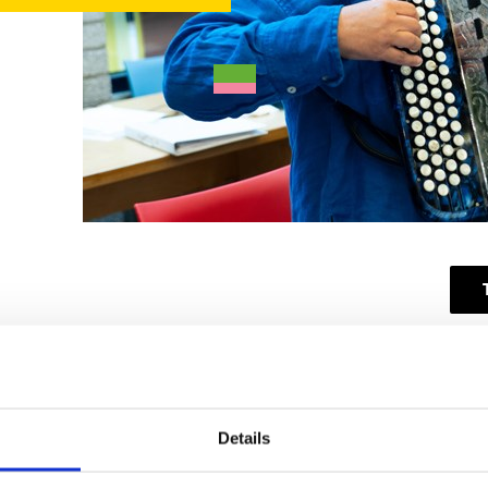
strument dat weer helemaal terug is en alle
Aanb
n een accordeon vorm je een complete band! Je
Mari
gen begeleiding die bestaat uit akkoorden en
Kort
Details
ok gemakkelijk meenemen. Wat wil je nog meer? Op
2513
 soorten muziek uitoefenen zoals bijvoorbeeld: