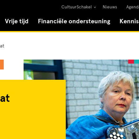
CultuurSchakel
Nieuws
Agend
Vrije tijd
Financiële ondersteuning
Kenni
at
at