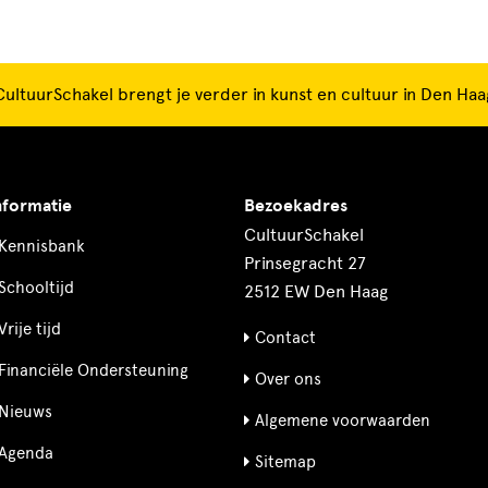
CultuurSchakel brengt je verder in kunst en cultuur in Den Haa
nformatie
Bezoekadres
CultuurSchakel
Kennisbank
Prinsegracht 27
Schooltijd
2512 EW Den Haag
Vrije tijd
Contact
Financiële Ondersteuning
Over ons
Nieuws
Algemene voorwaarden
Agenda
Sitemap