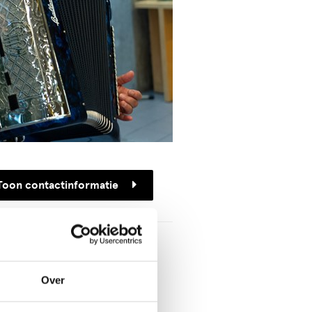
Toon contactinformatie
ieder
on de Laat
e Vleerstraat 41
Over
 VN Den Haag