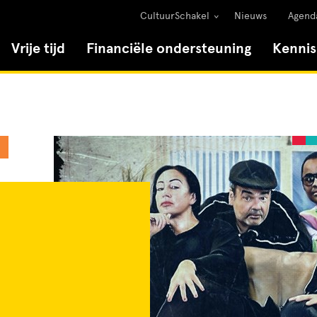
CultuurSchakel
Nieuws
Agend
Vrije tijd
Financiële ondersteuning
Kenni