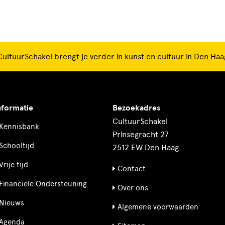
CultuurSchakel brengt je verder in kunst en cultuur in Den Haa
nformatie
Bezoekadres
CultuurSchakel
Kennisbank
Prinsegracht 27
Schooltijd
2512 EW Den Haag
Vrije tijd
Contact
Financiële Ondersteuning
Over ons
Nieuws
Algemene voorwaarden
Agenda