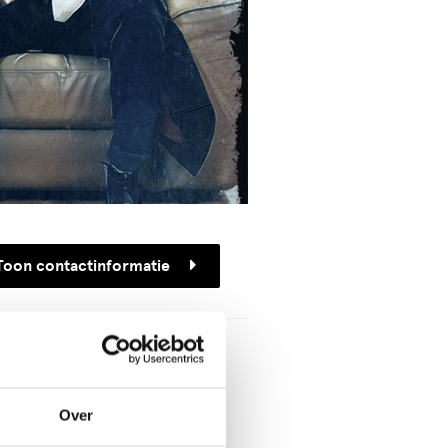
Toon contactinformatie
ieder
A
Over
Haag