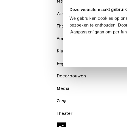
Media
Deze website maakt gebruik
Zang
We gebruiken cookies op onz
bezoeken te onthouden. Door o
Theater
‘Aanpassen’ gaan om per func
Amateur theater groep
Kluchten
Regie
Decorbouwen
Media
Zang
Theater