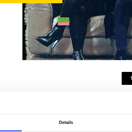
Aanb
MIN
Details
Den 