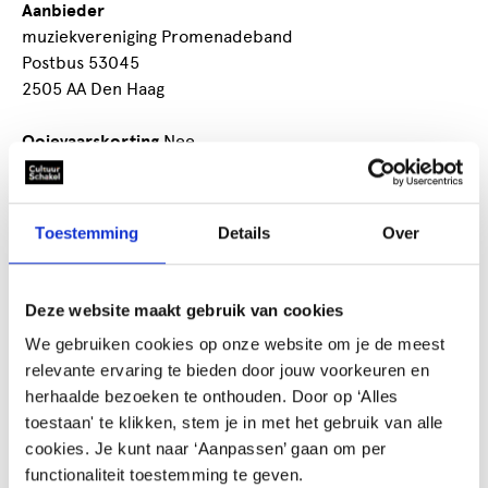
Aanbieder
muziekvereniging Promenadeband
Postbus 53045
2505 AA Den Haag
Ooievaarskorting
Nee
Die concerten geeft voor elk wat wils. En iedereen is
Toestemming
Details
Over
welkom. En onze statuten en huishoudelijke reglement
aanvaarden
Deze website maakt gebruik van cookies
Optredens verzorgen zoals buitenconcerten,
zorgconcerten, sport gebeuren bij wedstrijden,
We gebruiken cookies op onze website om je de meest
instellingen voor gehandicapten en daar dan geweldige
relevante ervaring te bieden door jouw voorkeuren en
middag verzorgen door onze klanken. Maar ook met
herhaalde bezoeken te onthouden. Door op ‘Alles
sinterklaas optreden met onze pietenkapel De
toestaan' te klikken, stem je in met het gebruik van alle
kruidnootjes.
cookies. Je kunt naar ‘Aanpassen’ gaan om per
functionaliteit toestemming te geven.