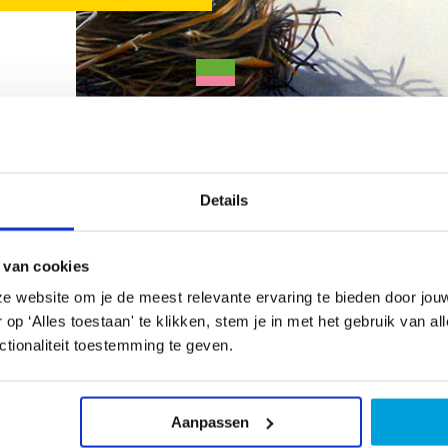
Details
 van cookies
e website om je de meest relevante ervaring te bieden door jou
p ‘Alles toestaan' te klikken, stem je in met het gebruik van al
en Leerzame lessen onder de professionele
Aanb
tionaliteit toestemming te geven.
Leer verschillende technieken met als
Neel
duw. Ook zijn er speciale modules over
Prin
en.
2512
Aanpassen