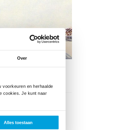
Over
Toon contactinformatie
w voorkeuren en herhaalde
le cookies. Je kunt naar
ieder
tje Meerman
segracht 27
 EW Den Haag
Alles toestaan