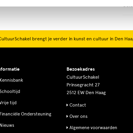
Ooie
CultuurSchakel brengt je verder in kunst en cultuur in Den Haa
nformatie
Bezoekadres
CultuurSchakel
Kennisbank
Prinsegracht 27
Schooltijd
2512 EW Den Haag
Vrije tijd
Contact
Financiële Ondersteuning
Over ons
Nieuws
Algemene voorwaarden