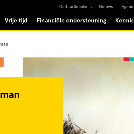
CultuurSchakel
Nieuws
Agend
Vrije tijd
Financiële ondersteuning
Kenni
rman
rman