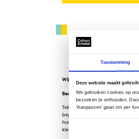
Toestemming
Wij bieden:
SCHILDEREN
Deze website maakt gebruik
We gebruiken cookies op onz
Beeldend Kunstenaar
bezoeken te onthouden. Door o
Tekenen -schilderen - aquareller
‘Aanpassen’ gaan om per func
begeleiding van Neeltje Meerman. 
hoofdthema licht, donker en scha
kleurenleer en perspectief te volg