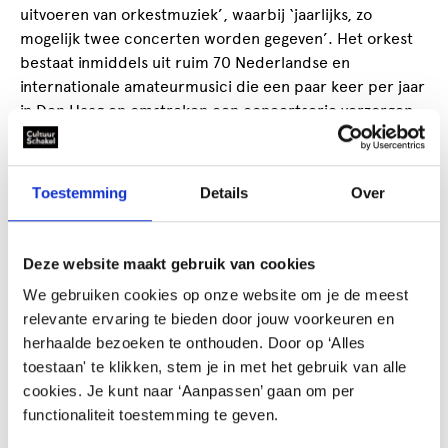
uitvoeren van orkestmuziek’, waarbij ‘jaarlijks, zo
mogelijk twee concerten worden gegeven’. Het orkest
bestaat inmiddels uit ruim 70 Nederlandse en
internationale amateurmusici die een paar keer per jaar
in Den Haag en omstreken een concertserie verzorgen.
Tevens biedt Musica graag jonge solisten de
mogelijkheid om met het orkest te werken. Zo hebben –
de nu bekende - musici als Lisa Jacobs, Nicola
Toestemming
Details
Over
Meeuwsen, Laetitia Gerards, Jeannette van Schaik,
Florian Verweij en vele anderen in het verleden met het
orkest samengewerkt.
Deze website maakt gebruik van cookies
We gebruiken cookies op onze website om je de meest
relevante ervaring te bieden door jouw voorkeuren en
herhaalde bezoeken te onthouden. Door op ‘Alles
toestaan' te klikken, stem je in met het gebruik van alle
Agenda vrije tijd
cookies. Je kunt naar ‘Aanpassen’ gaan om per
functionaliteit toestemming te geven.