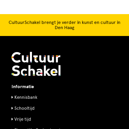
CultuurSchakel brengt je verder in kunst en cultuur in
Den Haag
Informatie
Kennisbank
Schooltijd
Vrije tijd