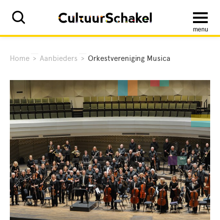
menu
Home
>
Aanbieders
>
Orkestvereniging Musica