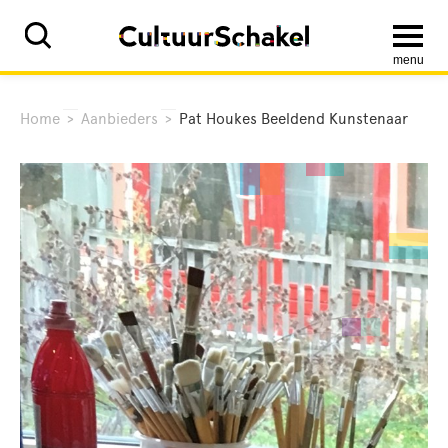
menu
Home
>
Aanbieders
>
Pat Houkes Beeldend Kunstenaar