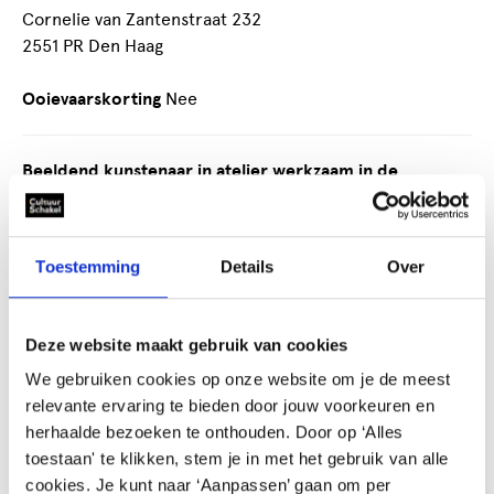
Cornelie van Zantenstraat 232
2551 PR Den Haag
Ooievaarskorting
Nee
Beeldend kunstenaar in atelier werkzaam in de
disciplines schilderen, tekenen, collages en ruimtelijk
werk.
Toestemming
Details
Over
Het atelier is werkplaats voor het maken van
kunstwerken en is ingericht als expositieruimte met
tentoongestelde werken. Kinderfeestjes voor kinderen
Deze website maakt gebruik van cookies
in de leeftijd van 5 tot 12 jaar en eenmalige workshops
kunnen worden geboekt op aanvraag. Ook is het
We gebruiken cookies op onze website om je de meest
mogelijk om in opdracht een kunstwerk te laten maken.
relevante ervaring te bieden door jouw voorkeuren en
Op zoek naar een leuk cadeau? Een portret van ouder,
herhaalde bezoeken te onthouden. Door op ‘Alles
kind, vriend, vriendin of huisdier in olie- of acrylverf,
toestaan' te klikken, stem je in met het gebruik van alle
houtskool of potloodtekening is weer eens iets anders
cookies. Je kunt naar ‘Aanpassen’ gaan om per