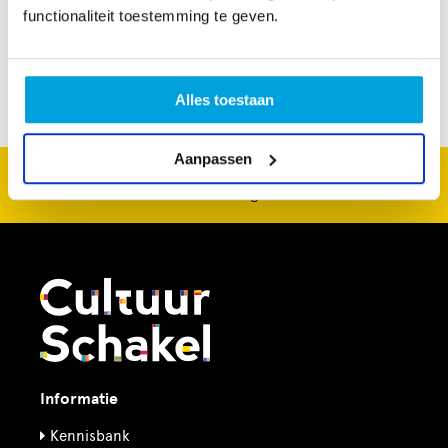
dan een selfie.
functionaliteit toestemming te geven.
Alles toestaan
Aanpassen
CultuurSchakel brengt je verder in kunst en cultuur in
Den Haag
Informatie
Kennisbank