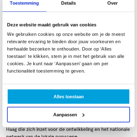
Toestemming
Details
Over
Popradar organiseert elke laatste woensdag van de
maand Popradar Academy, een masterclass over alles
Deze website maakt gebruik van cookies
wat je moet weten om verder te komen in de
muziekbusiness. Iedere maand nodigen we ervaren
We gebruiken cookies op onze website om je de meest
professionals uit om hun kennis en visie met je te delen
relevante ervaring te bieden door jouw voorkeuren en
over onderwerpen als imago, rechten, boekingen,
herhaalde bezoeken te onthouden. Door op ‘Alles
netwerken, productie en geld. De sessies vinden plaats
toestaan' te klikken, stem je in met het gebruik van alle
op verschillende locaties en zijn interessant voor
cookies. Je kunt naar ‘Aanpassen’ gaan om per
muzikanten, producers, acts, managers en andere
functionaliteit toestemming te geven.
muziekfreaks met ambitie. De panelleden en
workshopleiders van Popradar Academy wisselen per
editie en werken op professioneel niveau met alle
Alles toestaan
muziekgenres in de popscene. Popradar Academy
wordt georganiseerd door Popradar Music Support in
samenwerking met CultuurSchakel, Paard en GUAP.
Aanpassen
Music Support is de organisatie binnen Popradar Den
Haag die zich inzet voor de ontwikkeling en het nationale
netwerk van de lokale popscene.