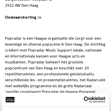
2552 AW Den Haag
Ooievaarskorting
Ja
Popradar is een Haagse organisatie die zorgt voor een
levendige en diverse popscene in Den Haag. De stichting
creëert met Popradar Music Support lokale, nationale
en internationale kansen voor Haagse acts en
muzikanten. Popradar beheert het grootste
popcentrum van Den Haag en beschikt over 20
repetitieruimtes, een professionele geluidsstudio,
verschillende les- en presentatieruimtes, het Radarcafé
met wekelijks programma en de grote Radarzaal.
Jaarlijks organiseert Popradar de Haagse Popweek
waarin talentontwikkeling centraal staat. De week
fungeert als een etalage van wat er momenteel speelt
op lokaal popgebied.