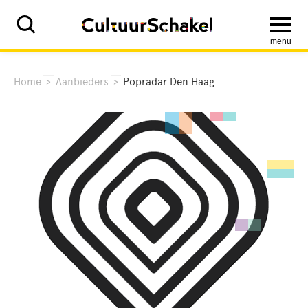
menu
Home
>
Aanbieders
>
Popradar Den Haag