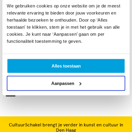
songs en stijlen die jij leuk vindt en maak je al vroeg
We gebruiken cookies op onze website om je de meest
kennis met het spelen in een band! Ben je reeds
relevante ervaring te bieden door jouw voorkeuren en
(ver-)gevorderd en hebben jij en/of jouw band
herhaalde bezoeken te onthouden. Door op ‘Alles
behoefte aan professionele coaching? Ook dan ben je
toestaan' te klikken, stem je in met het gebruik van alle
bij ons aan het juiste adres! Gedurende het seizoen
cookies. Je kunt naar ‘Aanpassen’ gaan om per
organiseert Popschool Den Haag optredens in o.a. het
functionaliteit toestemming te geven.
Paard Café, op Schollenpop en op het Zeehelden
Festival, waarbij beginners en gevorderden samen het
podium delen.
Alles toestaan
ZANG-GITAAR-DRUMS-BAND-KEYS-SONGWRITING-
BASGITAAR-PRODUCING-THEORIE-RECORDING
Aanpassen
CultuurSchakel brengt je verder in kunst en cultuur in
Den Haag