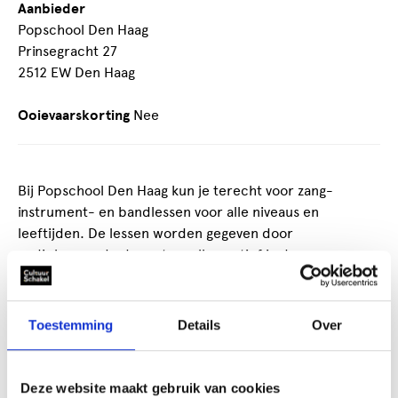
Aanbieder
Popschool Den Haag
Prinsegracht 27
2512 EW Den Haag
Ooievaarskorting
Nee
Bij Popschool Den Haag kun je terecht voor zang-
instrument- en bandlessen voor alle niveaus en
leeftijden. De lessen worden gegeven door
gediplomeerde docenten, allen actief in de
Nederlandse popscene.
Popschool Den Haag gelooft in praktijkgerichte
Toestemming
Details
Over
muziekles waarbij er ruimte en aandacht is voor de
wensen van de leerling. Zo gaan wij, naast de algemene
technieken en theorie, zoveel mogelijk aan de slag met
Deze website maakt gebruik van cookies