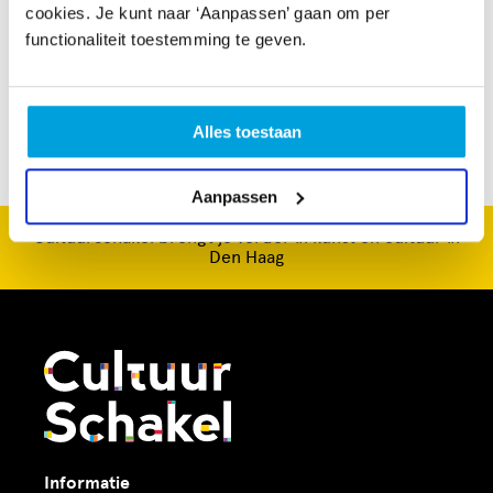
klachten. Wij hebben onder andere ook een speciaal
cookies. Je kunt naar ‘Aanpassen’ gaan om per
traject ontwikkeld voor mensen die burn-out klachten
functionaliteit toestemming te geven.
vertonen.
Alles toestaan
Aanpassen
CultuurSchakel brengt je verder in kunst en cultuur in
Den Haag
Informatie