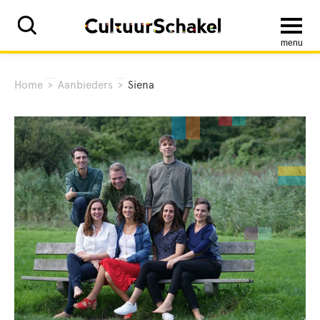
menu
Home
>
Aanbieders
>
Siena