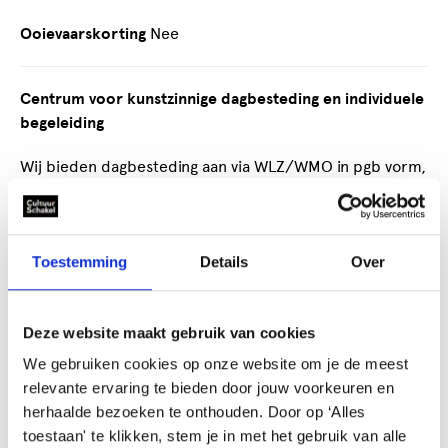
Ooievaarskorting
Nee
Centrum voor kunstzinnige dagbesteding en individuele
begeleiding
Wij bieden dagbesteding aan via WLZ/WMO in pgb vorm,
op basis van beeldende kunst, dans en muziek begeleid
door hoog opgeleide specialisten. Deze methodische
begeleiding is gericht op het verkrijgen van inzicht en
het stimuleren van de ontwikkeling van onze leden.
Toestemming
Details
Over
Daardoor ontstaat een beter evenwicht tussen denken,
voelen en handelen, resulterend in een beter welzijn.
Deze website maakt gebruik van cookies
Wij bieden ook therapie aan via de aanvullende
zorgverzekering. Dit staat los van de dagbesteding en er
We gebruiken cookies op onze website om je de meest
is geen indicatie nodig om gebruik te maken van de
relevante ervaring te bieden door jouw voorkeuren en
kunstzinnige therapie. Deze therapie is voor mensen die
herhaalde bezoeken te onthouden. Door op ‘Alles
tijdelijk extra professionele hulp nodig hebben bij hun
toestaan' te klikken, stem je in met het gebruik van alle