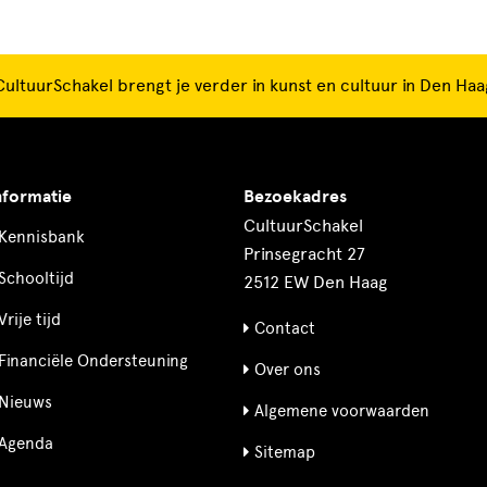
CultuurSchakel brengt je verder in kunst en cultuur in Den Haa
nformatie
Bezoekadres
CultuurSchakel
Kennisbank
Prinsegracht 27
Schooltijd
2512 EW Den Haag
Vrije tijd
Contact
Financiële Ondersteuning
Over ons
Nieuws
Algemene voorwaarden
Agenda
Sitemap