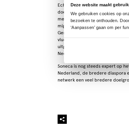
Deze website maakt gebruik
Echter, gaandeweg is Soneca uitge
doelgroep bedient dan alleen de
We gebruiken cookies op onz
met andere organisaties, bijvoorb
bezoeken te onthouden. Door o
migrantenomroep-organisaties in 
‘Aanpassen’ gaan om per func
Genitale Verminking) met Afrikaan
vluchtelingenorganisaties, heeft
uitgebreide expertise op een bree
Nederland.
Soneca is nog steeds expert op h
Nederland, de bredere diaspora en
netwerk een veel bredere doelgro