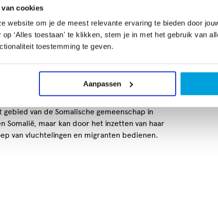
 van cookies
groeid tot een organisatie die een bredere
Ooie
 Somalische gemeenschap. Door samenwerking
e website om je de meest relevante ervaring te bieden door jou
eeld via Radio Soneca met andere
p ‘Alles toestaan' te klikken, stem je in met het gebruik van al
Edusom; op het gebied van VGV (Vrouwelijke
tionaliteit toestemming te geven.
se organisaties; in VON met andere
 ze een enorm netwerk weten op te bouwen en een
d terrein van vluchtelingenthematiek in
Aanpassen
et gebied van de Somalische gemeenschap in
 Somalië, maar kan door het inzetten van haar
ep van vluchtelingen en migranten bedienen.