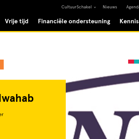
CultuurSchakel
Nieuws
Agend
Vrije tijd
Financiële ondersteuning
Kenni
lwahab
er