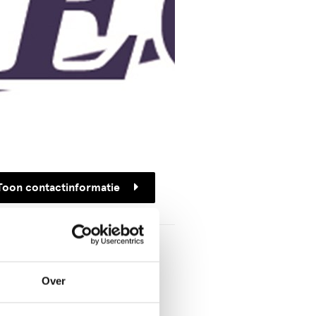
Toon contactinformatie
ieder
ed Abdulwahab
lzijde 8
Over
xz Den Haag