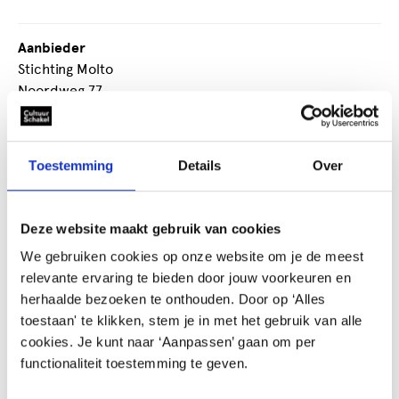
Aanbieder
Stichting Molto
Noordweg 77
2548AB Den Haag
Ooievaarskorting
Ja
Toestemming
Details
Over
Deze website maakt gebruik van cookies
Het ontwikkelen en uitvoeren en produceren van
muziektheatervoorstellingen met nadruk op community
We gebruiken cookies op onze website om je de meest
art.
relevante ervaring te bieden door jouw voorkeuren en
herhaalde bezoeken te onthouden. Door op ‘Alles
Muziektheater
toestaan' te klikken, stem je in met het gebruik van alle
cookies. Je kunt naar ‘Aanpassen’ gaan om per
functionaliteit toestemming te geven.