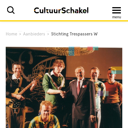
menu
Home
>
Aanbieders
>
Stichting Trespassers W