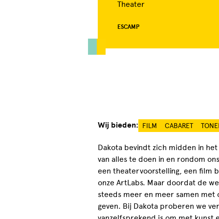
Theater
ESCAMP
Wij bieden:
FILM
CABARET
TONE
Dakota bevindt zich midden in het
van alles te doen in en rondom ons
een theatervoorstelling, een film 
onze ArtLabs. Maar doordat de w
steeds meer en meer samen met on
geven. Bij Dakota proberen we ver
vanzelfsprekend is om met kunst e