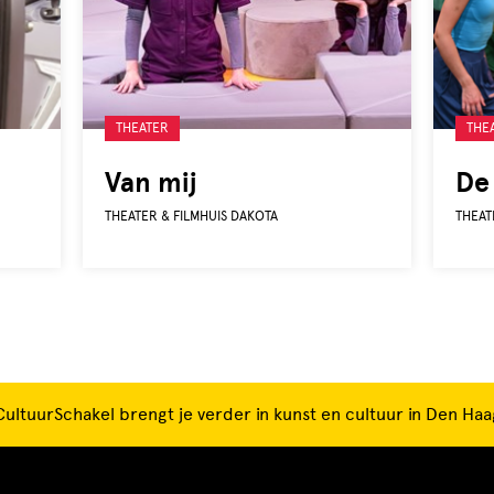
Gelabeld
Gela
THEATER
THE
met:
met:
Van mij
De 
THEATER & FILMHUIS DAKOTA
THEAT
CultuurSchakel brengt je verder in kunst en cultuur in Den Haa