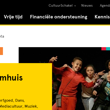
CultuurSchakel
Nieuws
Agend
Vrije tijd
Financiële ondersteuning
Kenni
ota
lmhuis
erfgoed, Dans,
, Mediacultuur, Muziek,