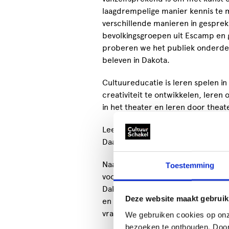
laagdrempelige manier kennis te 
verschillende manieren in gesprek
bevolkingsgroepen uit Escamp en g
proberen we het publiek onderdeel
beleven in Dakota.
Cultuureducatie is leren spelen in 
creativiteit te ontwikkelen, leren
in het theater en leren door theat
Leerlingen maken kennis met theat
Daarbij is er aandacht voor taalont
Naast schoolvoorstellingen voor he
Toestemming
voorstellingen die geschikt zijn vo
Dakota kun je gebruik maken van 
Deze website maakt gebruik
en BSO’s is het mogelijk om works
vragen. Dit kan ook in combinatie 
We gebruiken cookies op onz
bezoeken te onthouden. Door o