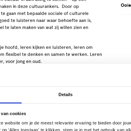
Ooie
maken in deze cultuurankers. Door op
 te gaan met bepaalde sociale of culturele
oed te luisteren naar waar behoefte aan is,
 te laten maken van wat zij willen zien en
je hoofd, leren kijken en luisteren, leren om
 om flexibel te denken en samen te werken. Leren
er, voor jong en oud.
er onder andere door voorstellingen te zien.
wikkeling en diversiteit van de scholieren.
t basisonderwijs zijn er in Theater Dakota ook
Details
or jongeren (voortgezet onderwijs). Bij Theater
de
CJP-pas.
Voor het basis-, voortgezet onderwijs
 van cookies
hops, rondleidingen en projecten op maat aan te
met voorstellingen.
e website om je de meest relevante ervaring te bieden door jou
p ‘Alles toestaan' te klikken, stem je in met het gebruik van al