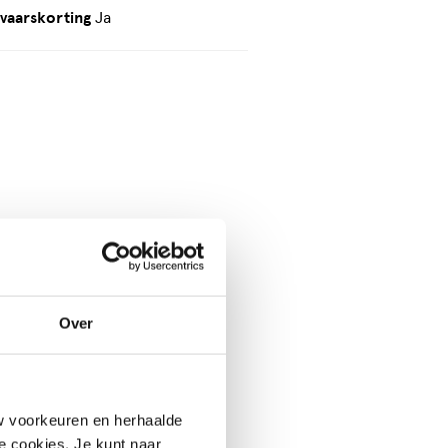
vaarskorting
Ja
Over
w voorkeuren en herhaalde
le cookies. Je kunt naar