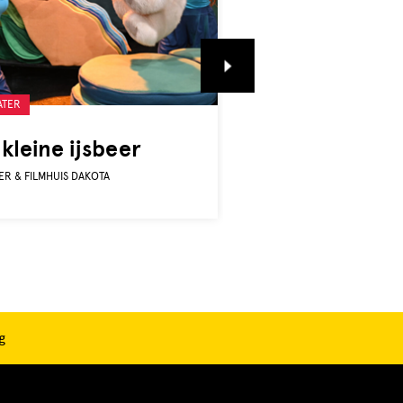
beld
Gelabeld
ATER
THEATER
met:
kleine ijsbeer
Boef
ER & FILMHUIS DAKOTA
THEATER & FILMHUIS DAKOTA
g