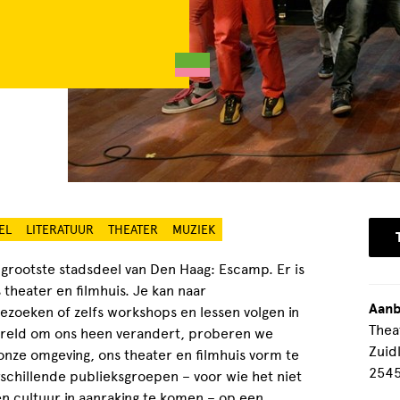
EL
LITERATUUR
THEATER
MUZIEK
 grootste stadsdeel van Den Haag: Escamp. Er is
 theater en filmhuis. Je kan naar
Aanb
bezoeken of zelfs workshops en lessen volgen in
Thea
ereld om ons heen verandert, proberen we
Zuid
ze omgeving, ons theater en filmhuis vorm te
2545
schillende publieksgroepen – voor wie het niet
n cultuur in aanraking te komen – op een