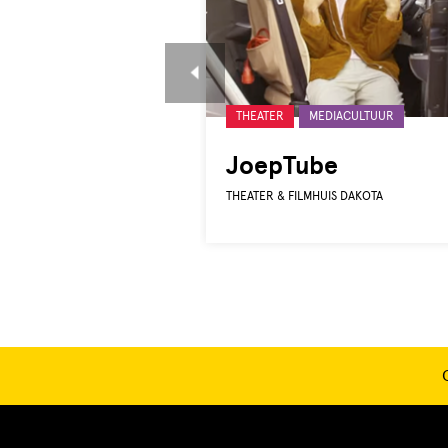
Gelabeld
THEATER
MEDIACULTUUR
met:
JoepTube
THEATER & FILMHUIS DAKOTA