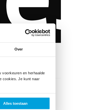
Over
Toon contactinformatie
w voorkeuren en herhaalde
le cookies. Je kunt naar
ieder
elgroep Facet
Bylandtstraat 156
 GE Den Haag
Alles toestaan