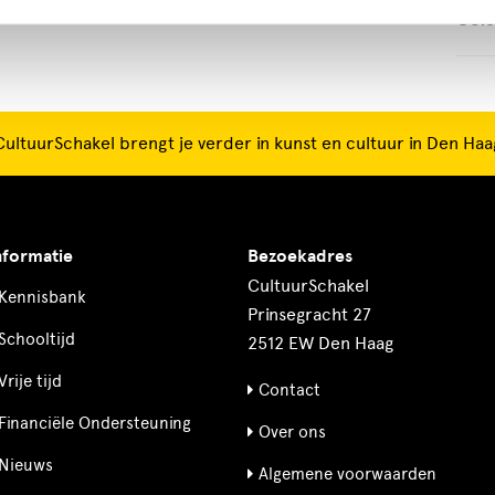
Ooie
CultuurSchakel brengt je verder in kunst en cultuur in Den Haa
nformatie
Bezoekadres
CultuurSchakel
Kennisbank
Prinsegracht 27
Schooltijd
2512 EW Den Haag
Vrije tijd
Contact
Financiële Ondersteuning
Over ons
Nieuws
Algemene voorwaarden