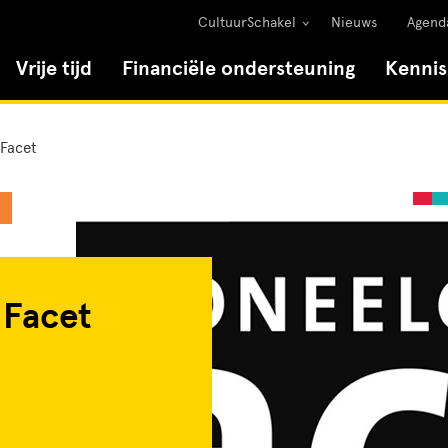
CultuurSchakel
Nieuws
Agend
Vrije tijd
Financiële ondersteuning
Kenni
Facet
 Facet