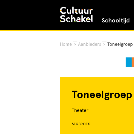
Schooltijd
Home
>
Aanbieders
>
Toneelgroep 
Toneelgroep
Theater
SEGBROEK