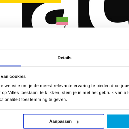
Details
 van cookies
e website om je de meest relevante ervaring te bieden door jou
970 en komt voort uit verschillende
p ‘Alles toestaan' te klikken, stem je in met het gebruik van al
tand bestaat momenteel uit 17 mensen tussen de
Aanb
tionaliteit toestemming te geven.
 per 2 jaar, afwisselend met een professioneel
Tone
ren.
Van 
2562
Aanpassen