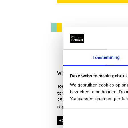
Toestemming
Wij bieden:
THEATER
TONEEL
Deze website maakt gebruik
We gebruiken cookies op onz
Toneelgroep Facet bestaat sinds 1
bezoeken te onthouden. Door o
toneelverenigingen. Ons ledenbes
‘Aanpassen’ gaan om per func
25 en 70 jaar. We spelen 3 stukken
regisseur of regie uit eigen gelede